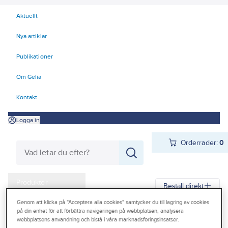
Aktuellt
Nya artiklar
Publikationer
Om Gelia
Kontakt
Logga in
Orderrader:
0
Produkter
Beställ direkt
Kampanjer
Genom att klicka på "Acceptera alla cookies" samtycker du till lagring av cookies
på din enhet för att förbättra navigeringen på webbplatsen, analysera
Gelia
Produkter
Gelia El
Belysning
Interiörarmaturer
Outlet
webbplatsens användning och bistå i våra marknadsföringsinsatser.
Batteridrivet, uppladdningsbart