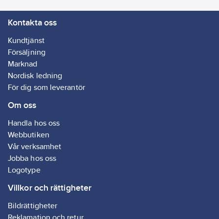
med sladdar. Lämplig
Kontakta oss
för olika utrymmen;
sovrum, vardagsrum,
Kundtjänst
kontor, restauranger,
Försäljning
barer etc.
Marknad
Artikelnr:
4098691041
Nordisk ledning
Ean
För dig som leverantör
8721284751182
artikelnr:
Om oss
Ägarens
9869104
artikelnr:
Handla hos oss
Materialklass
GG17
Webbutiken
Vår verksamhet
Jobba hos oss
Logotype
Villkor och rättigheter
Bildrättigheter
Reklamation och retur