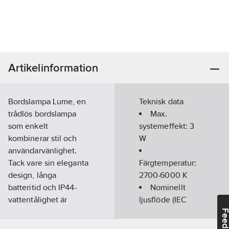
Artikelinformation
Bordslampa Lume, en
Teknisk data
trådlös bordslampa
Max.
som enkelt
systemeffekt:
3
kombinerar stil och
W
användarvänlighet.
Tack vare sin eleganta
Färgtemperatur:
design, långa
2700-6000
K
batteritid och IP44-
Nominellt
vattentålighet är
ljusflöde (IEC
denna lampa idealisk
62722-2-1):
230
Feedba
för både inomhus- och
lm