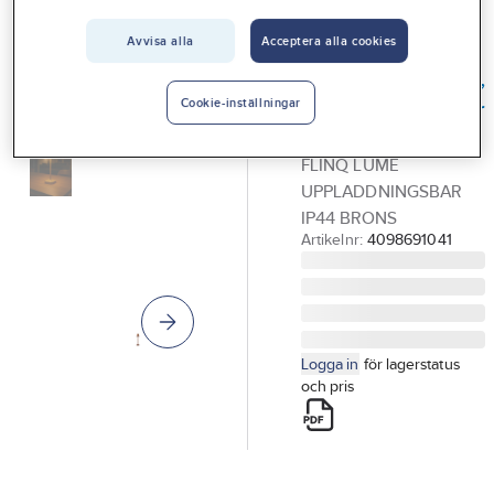
Vårt erbjudande
Avvisa alla
Acceptera alla cookies
FLINQ
Interiör
LED-bordslampa,
Handla hos oss
uppladdningsbar
Cookie-inställningar
BORDSLAMPA LED
Guider & inspiration
FLINQ LUME
Vanliga frågor
UPPLADDNINGSBAR
IP44 BRONS
Artikelnr:
4098691041
Logga in
för lagerstatus
och pris