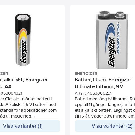
de apparater så som kameror,
rater och spelhandkontroller.
erna har läckageskydd* så du
na dig säker vid användning.
rvaring av full urladdade
r i apparater i upp till två år.
ervinningbar förpackning*
sive förslutning)
IZER
ENERGIZER
i, alkaliskt, Energizer
Batteri, litium, Energizer
c, AA
Ultimate Lithium, 9V
4053004321
Art nr:
4053000291
er Classic - märkesbatteri i
Batteri med lång hållbarhet. R
k. Alkaliskt 1,5 V batteri med
upp till 11 gånger längre jämfö
standa för applikationer som
ett alkaliskt batteri. Lagringst
låg till medelhög
till 15 år. Väger 33% mindre jäm
örbrukning.
med vanliga alkaliska batterier.
Visa varianter (1)
Visa varianter (2)
t har upp till 7 års hållbarhet
prestanda under extrema
an.
temperaturer från -40°C till +6