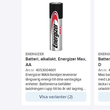
digitalkameror och andra värdefulla
värdefu
enheter. Energizer har 10 års livslängd
års liv
på hyllan.
ENERGIZER
ENERG
Batteri, alkaliskt, Energizer Max,
Batter
AA
D
Art nr:
4053004601
Art nr:
Energizer MAX-familjen levererar
Max bat
långvarig energi till dina vardagliga
med Lä
enheter. Batterierna behåller
läcka i 
laddningen i upp till tio år vid lagring,
urladdn
så att du har ström när du behöver
designa
Visa varianter (2)
den mest. Energizer MAX-batterier är
mot ska
utformade för att skydda dina enheter
idealis
från läckage i upp till två år i en
leksake