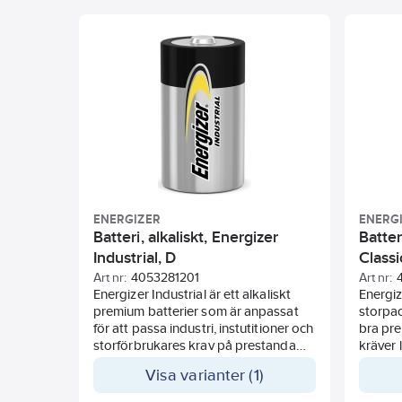
krävan
rakappa
Batteri
kan kän
*Vid fö
batterie
100% åt
(*exklu
ENERGIZER
ENERG
Batteri, alkaliskt, Energizer
Batter
Industrial, D
Classi
Art nr:
4053281201
Art nr:
Energizer Industrial är ett alkaliskt
Energiz
premium batterier som är anpassat
storpac
för att passa industri, instutitioner och
bra pre
storförbrukares krav på prestanda
kräver 
och förpacknings typ.
strömf
Visa varianter (1)
Batterie
på hyll