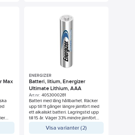
tstånd.
ENERGIZER
er Max
Batteri, litium, Energizer
Ultimate Lithium, AAA
Art nr:
4053000281
iska
Batteri med lång hållbarhet. Räcker
med
upp till 11 gånger längre jämfört med
ett alkaliskt batteri. Lagringstid upp
ier
till 15 år. Väger 33% mindre jämfört
 år vid
med vanliga alkaliska batterier. Stabil
Visa varianter (2)
u
prestanda under extrema
a mest
temperaturer från -40°C till +60°C.