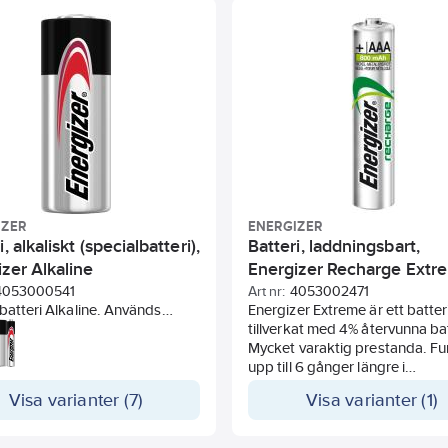
lla enheter. Energizer har 10
laddas upp till 1000 gånger. Gå
slängd på hyllan.
förvara i upp till 12 månader m
bibehållen batterieffekt. Batter
laddat när du öppnar förpackn
IEC-benämning HR6.
IZER
ENERGIZER
i, alkaliskt (specialbatteri),
Batteri, laddningsbart,
zer Alkaline
Energizer Recharge Extr
AAA
4053000541
Art nr:
4053002471
batteri Alkaline. Används
Energizer Extreme är ett batter
i mindre elektroniska
tillverkat med 4% återvunna bat
er som t. ex. miniräknare,
Mycket varaktig prestanda. F
ntroller och leksaker mm.
upp till 6 gånger längre i
digitalkameror jämfört med va
Visa varianter (7)
Visa varianter (1)
alkaliska Energizer-batterier. Up
års total användbar batterilivs
vid typiska användningsmönst