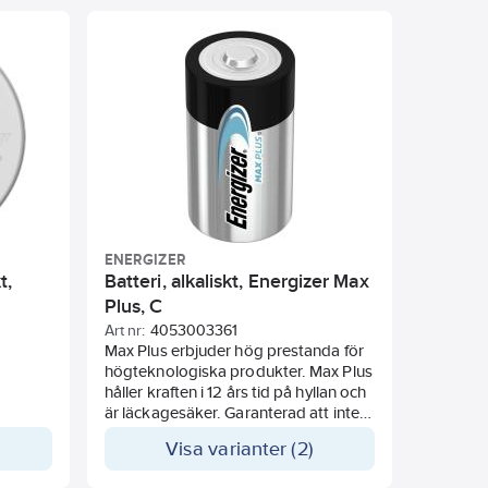
blodtrycks/sockernivå- mätare, etc.
ENERGIZER
t,
Batteri, alkaliskt, Energizer Max
Plus, C
Art nr:
4053003361
Max Plus erbjuder hög prestanda för
ds
högteknologiska produkter. Max Plus
håller kraften i 12 års tid på hyllan och
är läckagesäker. Garanterad att inte
läcka för förbrukade batterier som
Visa varianter (2)
finns kvar i apparater i upp till två år.
Kraftfullt, miljövänligt batteri som är