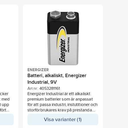
tillverkat av återvunna batterier (4%).
Lämpligt till strömkrävande
produkter.
ENERGIZER
Batteri, alkaliskt, Energizer
Industrial, 9V
Art nr:
4053281161
äcker
Energizer Industrial är ett alkaliskt
rt med
premium batterier som är anpassat
id upp
för att passa industri, instutitioner och
fört
storförbrukares krav på prestanda
 Stabil
och förpacknings typ.
Visa varianter (1)
0°C.