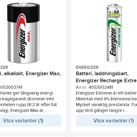
lla enheter. Energizer har 10
apparat efter full urladdning av
slängd på hyllan.
batterierna. Passar i ficklampor
trådlösa möss och i andra värd
enheter. 100% återvinningbar
förpackning* (*exklusive förslu
IZER
ENERGIZER
i, alkaliskt, Energizer Max,
Batteri, laddningsbart,
Energizer Recharge Extr
AA
4053003741
Art nr:
4053002481
terier ger långvarig energi
Energizer Extreme är ett batter
ckagegaranti (Kommer inte
tillverkat med 4% återvunna bat
enheten i upp till 2 år efter full
Mycket varaktig prestanda. F
ing). Energizer Max är
upp till 6 gånger längre i
d för att skydda dina enheter
digitalkameror jämfört med va
Visa varianter (1)
Visa varianter (1)
dliga läckage, och är därför
alkaliska Energizer-batterier. Up
kt till produkter såsom
års total användbar batterilivs
r, digitalkameror och andra
vid typiska användningsmönst