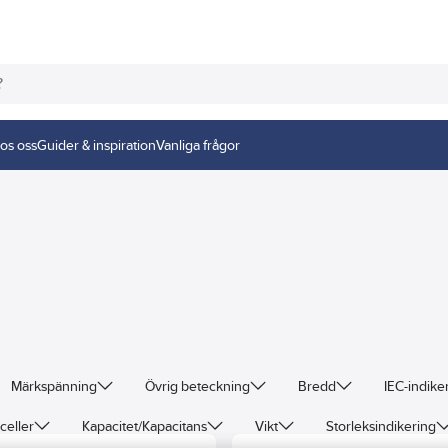
os oss
Guider & inspiration
Vanliga frågor
Märkspänning
Övrig beteckning
Bredd
IEC-indike
celler
Kapacitet/Kapacitans
Vikt
Storleksindikering