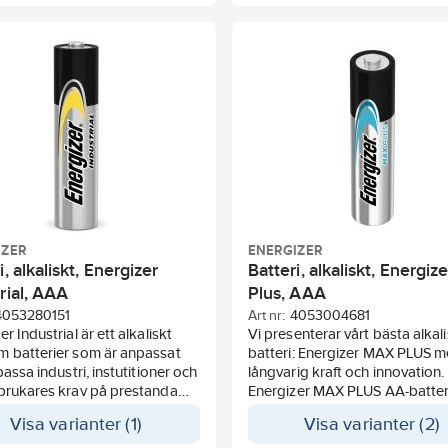
Konstruerade med läckagemo
IZER
ENERGIZER
i, alkaliskt, Energizer
Batteri, alkaliskt, Energiz
rial, AAA
Plus, AAA
4053280151
Art nr:
4053004681
r Industrial är ett alkaliskt
Vi presenterar vårt bästa alkal
m batterier som är anpassat
batteri: Energizer MAX PLUS 
passa industri, instutitioner och
långvarig kraft och innovation.
brukares krav på prestanda
Energizer MAX PLUS AA-batter
packnings typ.
behåller laddningen i upp till 12
Visa varianter (1)
Visa varianter (2)
förvaring, så du har kraft när d
behöver det mest. Passar i din