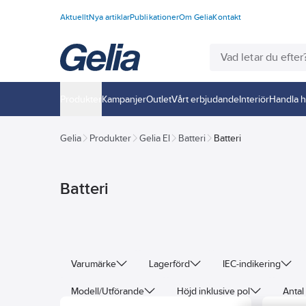
Aktuellt
Nya artiklar
Publikationer
Om Gelia
Kontakt
Produkter
Kampanjer
Outlet
Vårt erbjudande
Interiör
Handla h
Gelia
Produkter
Gelia El
Batteri
Batteri
Batteri
Varumärke
Lagerförd
IEC-indikering
Modell/Utförande
Höjd inklusive pol
Antal 