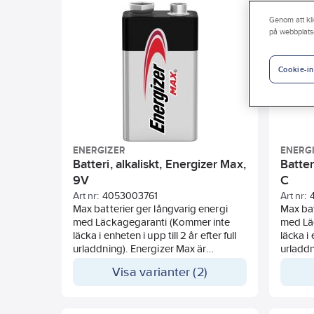
Lämplig för EX-applikationer
Genom att kli
på webbplats
Cookie-in
ENERGIZER
ENERG
Batteri, alkaliskt, Energizer Max,
Batter
9V
C
Art nr:
4053003761
Art nr:
Max batterier ger långvarig energi
Max bat
med Läckagegaranti (Kommer inte
med Lä
läcka i enheten i upp till 2 år efter full
läcka i 
urladdning). Energizer Max är
urladdn
designad för att skydda dina enheter
designa
Visa varianter (2)
mot skadliga läckage, och är därför
mot ska
idealiskt till produkter såsom
idealis
brandvarnare, leksaker,
leksake