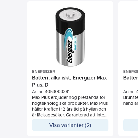
Lämpligt till strömkrävande
produkter.
ENERGIZER
ENERG
Batteri, alkaliskt, Energizer Max
Batter
Plus, D
Art nr:
4053003381
Art nr:
Max Plus erbjuder hög prestanda för
Brunsten
högteknologiska produkter. Max Plus
handlam
håller kraften i 12 års tid på hyllan och
är läckagesäker. Garanterad att inte
läcka för förbrukade batterier som
Visa varianter (2)
finns kvar i apparater i upp till två år.
Kraftfullt, miljövänligt batteri som är