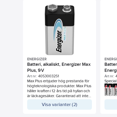
apparat efter full urladdning av
värdefu
batterierna. Passar i ficklampor,
års liv
trådlösa möss och i andra värdefulla
enheter. 100% återvinningbar
förpackning* (*exklusive förslutning)
ENERGIZER
ENERG
Batteri, alkaliskt, Energizer Max
Batter
Plus, 9V
Energi
Art nr:
4053003251
Art nr:
Max Plus erbjuder hög prestanda för
Special
högteknologiska produkter. Max Plus
främst 
håller kraften i 12 års tid på hyllan och
apparat
är läckagesäker. Garanterad att inte
fjärrko
läcka för förbrukade batterier som
Visa varianter (2)
finns kvar i apparater i upp till två år.
Kraftfullt, miljövänligt batteri som är
tillverkat av återvunna batterier (4%).