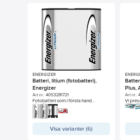
tillverkat av återvunna batterier (4%).
Lämpligt till strömkrävande
produkter.
ENERGIZER
ENERG
Batteri, litium (fotobatteri),
Batter
Energizer
Plus,
Art nr:
4053281721
Art nr:
Fotobatteri som i första hand
Vi pres
används till kameror, men har också
batter
ett bredare användningsområden,
långvar
trådlösa larm och magnetkontakter
Energi
med mera.
behåller
Visa varianter (6)
förvari
behöver