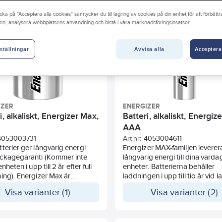
cka på "Acceptera alla cookies" samtycker du till lagring av cookies på din enhet för att förbätt
en, analysera webbplatsens användning och bistå i våra marknadsföringsinsatser.
Avvisa alla
Acceptera
ställningar
IZER
ENERGIZER
i, alkaliskt, Energizer Max,
Batteri, alkaliskt, Energiz
AAA
4053003731
Art nr:
4053004611
terier ger långvarig energi
Energizer MAX-familjen leverer
ckagegaranti (Kommer inte
långvarig energi till dina varda
enheten i upp till 2 år efter full
enheter. Batterierna behåller
ing). Energizer Max är
laddningen i upp till tio år vid l
d för att skydda dina enheter
så att du har ström när du beh
Visa varianter (1)
Visa varianter (2)
dliga läckage, och är därför
den mest. Energizer MAX-batter
kt till produkter såsom
utformade för att skydda dina
r, digitalkameror och andra
från läckage i upp till två år i en