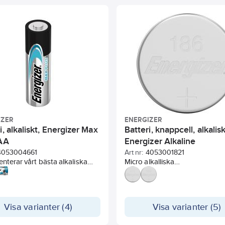
IZER
ENERGIZER
i, alkaliskt, Energizer Max
Batteri, knappcell, alkalisk
 AA
Energizer Alkaline
4053004661
Art nr:
4053001821
enterar vårt bästa alkaliska
Micro alkalliska
i: Energizer MAX PLUS med
specialbatteri/knappcell avän
ig kraft och innovation.
främst i mindre elektroniska
zer MAX PLUS AA-batterier
apparater.
 laddningen i upp till 12 år vid
Visa varianter (4)
Visa varianter (5)
ng, så du har kraft när du
 det mest. Passar i dina mest