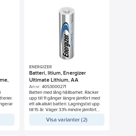
,
efulla
tning)
ENERGIZER
Batteri, litium, Energizer
eme,
Ultimate Lithium, AA
Art nr:
4053000271
i
Batteri med lång hållbarhet. Räcker
terier.
upp till 11 gånger längre jämfört med
ungerar
ett alkaliskt batteri. Lagringstid upp
till 15 år. Väger 33% mindre jämfört
nliga
med vanliga alkaliska batterier. Stabil
Visa varianter (2)
p till 5
prestanda under extrema
längd
temperaturer från -40°C till +60°C.
er. Kan
Konstruerade med läckagemotstånd.