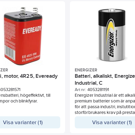
laddas upp till 1000 gånger. Gå
förvara i upp till 12 månader m
bibehållen batterieffekt. Batter
laddat när du öppnar förpackn
IEC-benämning HR03.
IZER
ENERGIZER
i, motor, 4R25, Eveready
Batteri, alkaliskt, Energize
Industrial, C
4053281571
Art nr:
4053281191
sbatteri, högeffektivt, till
Energizer Industrial är ett alkal
por och blinkfyrar.
premium batterier som är anp
för att passa industri, instutiti
storförbrukares krav på prest
och förpacknings typ.
Visa varianter (1)
Visa varianter (1)