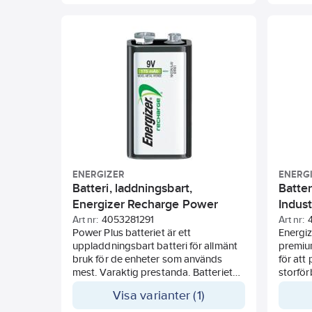
ENERGIZER
ENERG
Batteri, laddningsbart,
Batter
Energizer Recharge Power
Indust
Plus, 9V
Art nr:
4053281291
Art nr:
Power Plus batteriet är ett
Energize
uppladdningsbart batteri för allmänt
premiu
bruk för de enheter som används
för att 
mest. Varaktig prestanda. Batteriet
storför
går att ladda hundratals gånger.
och för
Visa varianter (1)