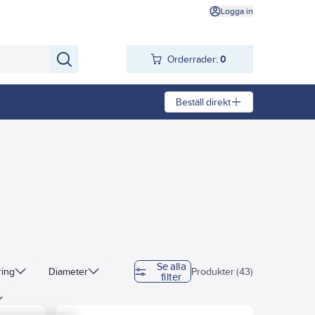
Logga in
Orderrader:
0
Beställ direkt
Se alla
ring
Diameter
Produkter (43)
filter