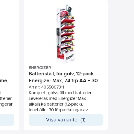
r att
ed
iet är
ingen.
ENERGIZER
Batteriställ, för golv, 12-pack
eme,
Energizer Max, 74 frp AA + 30
frp AAA
Art nr:
4055007911
i
Komplett golvställ med batterier.
terier.
Levereras med Energizer Max
ungerar
alkaliska batterier (12-pack).
Innehåller 30 förpackningar av
nliga
AAA/LR03 och 74 förpackningar av
Visa varianter (1)
p till 5
AA/LR6.
längd
er. Kan
En flexibel lösning med möjligheten