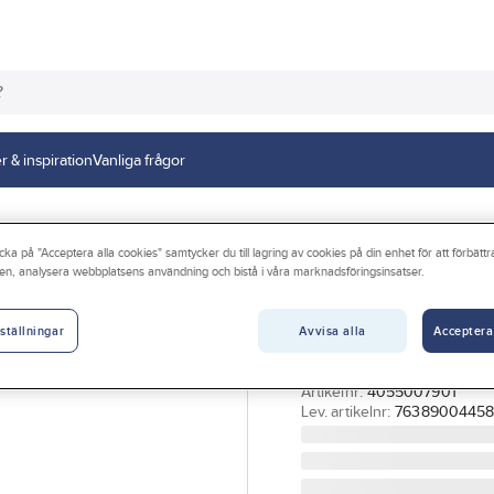
r & inspiration
Vanliga frågor
cka på "Acceptera alla cookies" samtycker du till lagring av cookies på din enhet för att förbätt
en, analysera webbplatsens användning och bistå i våra marknadsföringsinsatser.
ENERGIZER
Golvdisplay, ko
Avvisa alla
Acceptera
batterier, Energi
ställningar
BATTERISTÄLL GOLV 12
Artikelnr:
4055007901
Lev. artikelnr:
7638900445