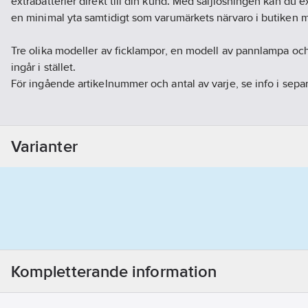
extrabatterier direkt till din kund. Med säljlösningen kan du
en minimal yta samtidigt som varumärkets närvaro i butiken 
Tre olika modeller av ficklampor, en modell av pannlampa och 
ingår i stället.
För ingående artikelnummer och antal av varje, se info i separ
I stället finns:
• Ficklampa LED Impact Rubber
Varianter
En kompakt ficklampa med gummerat hölje och krossäker lins.
tål tuffare förhållanden och ger ett säkert grepp i handen. Lam
som gör att den inte rullar när den läggs ner för att ha händern
• Ficklampa LED Hard Case Professional
En extremt tålig ficklampa med två ljuslägen. Kraftfullt skal gör
Krossäker lins och vattentålig. Stor knapp gör lampan lätt at
handskar.
Kompletterande information
• Ficklampa LED Vision HD