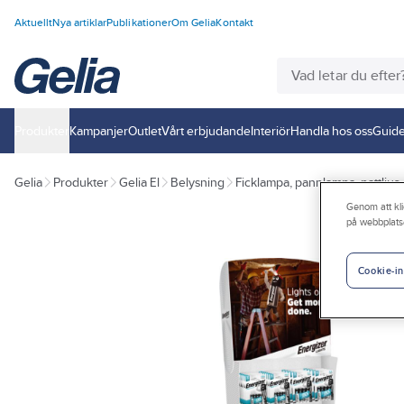
Aktuellt
Nya artiklar
Publikationer
Om Gelia
Kontakt
Produkter
Kampanjer
Outlet
Vårt erbjudande
Interiör
Handla hos oss
Guide
Gelia
Produkter
Gelia El
Belysning
Ficklampa, pannlampa, nattljus
Genom att kli
på webbplats
Cookie-in