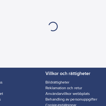
e för stabilt grepp,
ande varningsljus.
h minne. Två ljuslägen
ilket gör den lätt att
lbart elastiskt band som
Villkor och rättigheter
ss
Bildrättigheter
Reklamation och retur
et
Användarvillkor webbplats
s
Behandling av personuppgifter
Cookie-inställningar