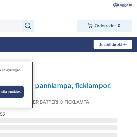
Logga in
Orderrader:
0
Beställ direkt
ra navigeringen
mplett med pannlampa, ficklampor,
 alla cookies
zer
 SPJUT ENERGIZER BATTERI O FICKLAMPA
855