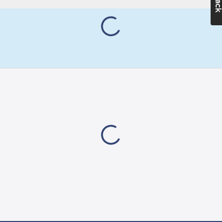
brandvarnare,
leksaker,
digitalkameror och
andra värdefulla
enheter. Energizer har
10 års livslängd på
hyllan.
Artikelnr:
4053003761
Ean
7638900426663
artikelnr:
Ägarens
5300376
artikelnr:
Materialklass
GG59