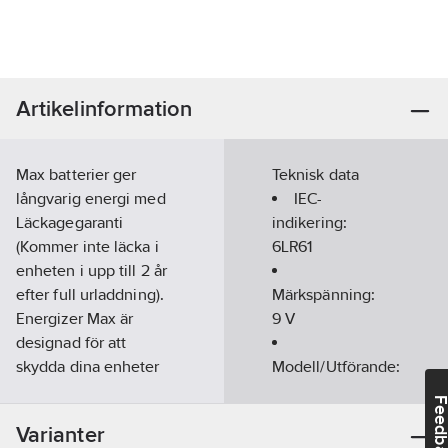
Artikelinformation
Max batterier ger
Teknisk data
långvarig energi med
IEC-
Läckagegaranti
indikering:
(Kommer inte läcka i
6LR61
enheten i upp till 2 år
efter full urladdning).
Märkspänning:
Energizer Max är
9
V
designad för att
skydda dina enheter
Modell/Utförande:
mot skadliga läckage,
Alkali-Mangan
Feedba
och är därför idealiskt
Typ:
522
Varianter
till produkter såsom