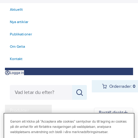
Aktuellt
Nya artiklar
Publikationer
Om Gelia
Kontakt
Logga in
Orderrader:
0
Produkter
Beställ direkt
Kampanjer
Genom att klicka på "Acceptera alla cookies" samtycker du till lagring av cookies
på din enhet för att förbättra navigeringen på webbplatsen, analysera
Gelia
Produkter
Gelia El
Batteri
Batteri
webbplatsens användning och bistå i våra marknadsföringsinsatser.
Outlet