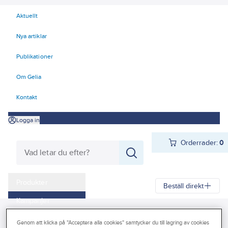
Aktuellt
Nya artiklar
Publikationer
Om Gelia
Kontakt
Logga in
Orderrader:
0
Produkter
Beställ direkt
Kampanjer
Gelia
Produkter
El
Tele, Data, Säkerhet 50-63
Outlet
Genom att klicka på "Acceptera alla cookies" samtycker du till lagring av cookies
63 Säkerhetssystem
Brandlarm
Brandvarnare och tillbehör