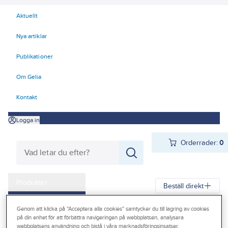
Aktuellt
Nya artiklar
Publikationer
Om Gelia
Kontakt
Logga in
Orderrader:
0
Produkter
Beställ direkt
Kampanjer
Genom att klicka på "Acceptera alla cookies" samtycker du till lagring av cookies
Gelia
Produkter
El
Tele, Data, Säkerhet 50-63
på din enhet för att förbättra navigeringen på webbplatsen, analysera
Outlet
63 Säkerhetssystem
Brandlarm
Brandvarnare och tillbehör
webbplatsens användning och bistå i våra marknadsföringsinsatser.