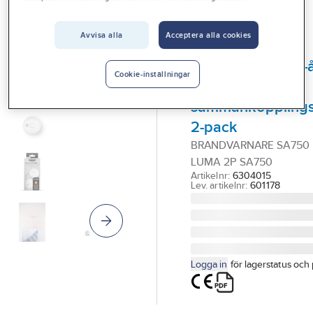
Vårt erbjudande
Brandvarnare
Avvisa alla
Acceptera alla cookies
Interiör
HOUSEGARD
Handla hos oss
Brandvarnare 10-
Cookie-inställningar
batteri,
Guider & inspiration
sammankopplings
Vanliga frågor
2-pack
BRANDVARNARE SA750
LUMA 2P SA750
Artikelnr:
6304015
Lev. artikelnr:
601178
Logga in
för lagerstatus och 