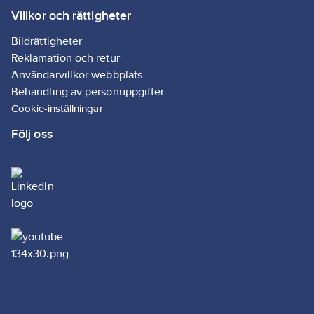
Lev. artikelnr:
601178
orienteringsbelysning:
Villkor och rättigheter
Ean
Nej
7320896011786
artikelnr:
Med
Bildrättigheter
Materialklass
QS4490
backupbatteri:
Reklamation och retur
Nej
Användarvillkor webbplats
Behandling av personuppgifter
Kabelingång:
Cookie-inställningar
Övrigt
Följ oss
Lämplig för
kanalmontering:
Nej
Max. antal
nätverksfunktionalitet:
40
Kan
kompletteras
för
nätverksanslutning
via