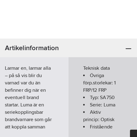
Artikelinformation
Larmar en, larmar alla
Teknisk data
– på så vis blir du
Övriga
varnad var du än
förp.storlekar:
1
befinner dig när en
FRP/12 FRP
eventuell brand
Typ:
SA750
startar. Luma är en
Serie:
Luma
seriekopplingsbar
Aktiv
brandvarnare som går
princip:
Optisk
att koppla samman
Fristående
med upp till 40
(Standalone):
Ja