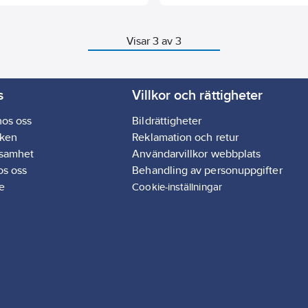
av uppkoppling mot back-bone
publika nätverk.
byggd nätverksserver,
bel med flera nätverksservrar,
Visar 3 av 3
a LoRaWAN® frekvensband
/RU864/IN865/EU868/AU915/US915/KR920/AS923)
s
Villkor och rättigheter
hos oss
Bildrättigheter
ken
Reklamation och retur
ksamhet
Användarvillkor webbplats
os oss
Behandling av personuppgifter
e
Cookie-inställningar