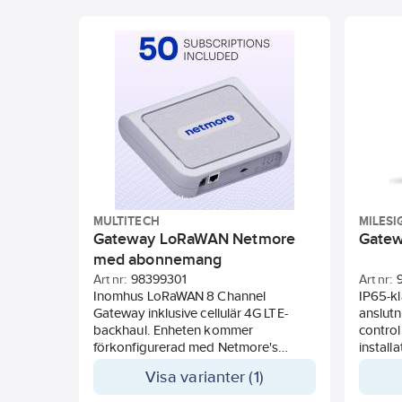
MULTITECH
MILESI
Gateway LoRaWAN Netmore
Gate
med abonnemang
Art nr:
98399301
Art nr:
Inomhus LoRaWAN 8 Channel
IP65-k
Gateway inklusive cellulär 4G LTE-
anslutn
backhaul. Enheten kommer
control
förkonfigurerad med Netmore's
installa
nätverksserver och access till
Fakta:
Visa varianter (1)
Netmore's LoRaWAN portal för
klassad
hantering av enheter. Plug 'n Play
Semtec