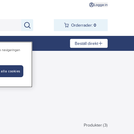
Logga in
Orderrader:
0
Beställ direkt
ra navigeringen
 alla cookies
Produkter (3)