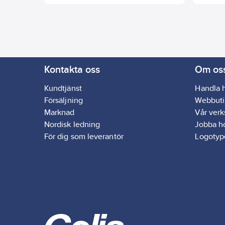
installation och tillgång till Netmores
typer 
publika nätverk. 50 st årliga LoRaWAN
nät, In
abonnemang ingår.
Kompati
Global
stöds,
(CN470
Kontakta oss
Om os
Kundtjänst
Handla 
Försäljning
Webbuti
Marknad
Vår ver
Nordisk ledning
Jobba h
För dig som leverantör
Logotyp