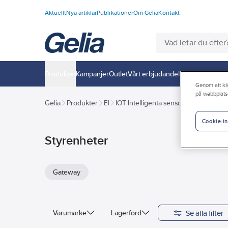
Aktuellt
Nya artiklar
Publikationer
Om Gelia
Kontakt
Produkter
Kampanjer
Outlet
Vårt erbjudande
Interiör
Handla h
Genom att kli
på webbplats
Gelia
Produkter
El
IOT Intelligenta sensorer
Styrenhet
Cookie-in
Styrenheter
Gateway
Se alla filter
Varumärke
Lagerförd