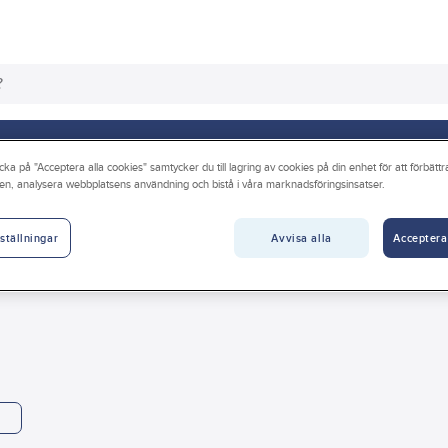
os oss
Guider & inspiration
Vanliga frågor
cka på "Acceptera alla cookies" samtycker du till lagring av cookies på din enhet för att förbätt
en, analysera webbplatsens användning och bistå i våra marknadsföringsinsatser.
er
Avvisa alla
Acceptera
ställningar