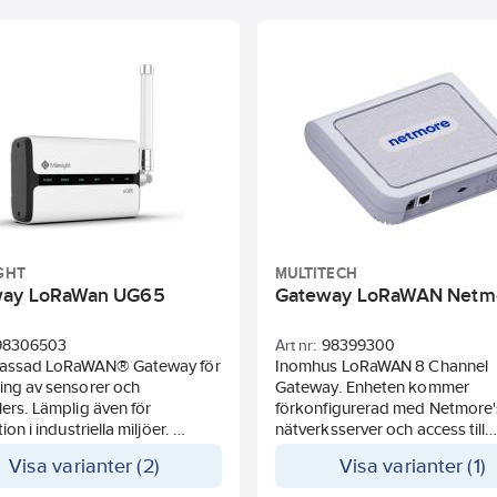
GHT
MULTITECH
way LoRaWan UG65
Gateway LoRaWAN Netm
98306503
Art nr:
98399300
lassad LoRaWAN® Gateway för
Inomhus LoRaWAN 8 Channel
ing av sensorer och
Gateway. Enheten kommer
lers. Lämplig även för
förkonfigurerad med Netmore'
tion i industriella miljöer.
nätverksserver och access till
 LoRaWAN® Gateway IP65-
Netmore's LoRaWAN portal för
Visa varianter (2)
Visa varianter (1)
, 4 kärnors NXP-processor,
hantering av enheter. Plug 'n P
h SX1302 LoRa-chip, Flera
installation och tillgång till Ne