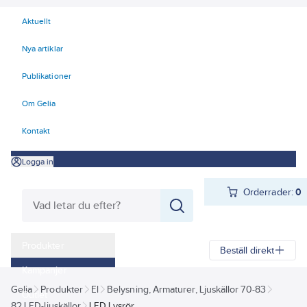
Aktuellt
Nya artiklar
Publikationer
Om Gelia
Kontakt
Logga in
Orderrader:
0
Produkter
Beställ direkt
Kampanjer
Gelia
Produkter
El
Belysning, Armaturer, Ljuskällor 70-83
Outlet
82 LED-ljuskällor
LED Lysrör