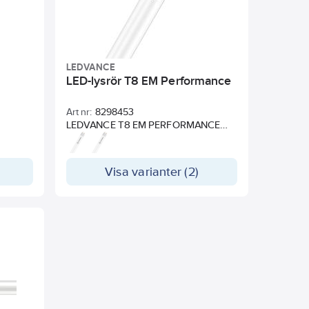
LEDVANCE
LED-lysrör T8 EM Performance
Art nr:
8298453
LEDVANCE T8 EM PERFORMANCE
la T8-
ersätter traditionella T8-lysrör i
r med
existerande installationer för drift med
ka
konventionella drivdon eller
Visa varianter (2)
drift
nätspänning. Utseende och känsla
som ett vanligt lysrör tack vare
oden på
glashöljet och metalländar. Då röret
är tillverkat helt i glas bibehåller det
t.
sin form genom hela livslängden.
anligt
Instant-on ljus, lämpar sig därför
lverkat
utmärkt tillsammans med
rm
sensorteknologi och passar perfekt i
nt-on
korridorer, trapphus och industrier.
Optimalt splitterskydd tack vare
ogi.
speciell PET-beläggning. Snabbt och