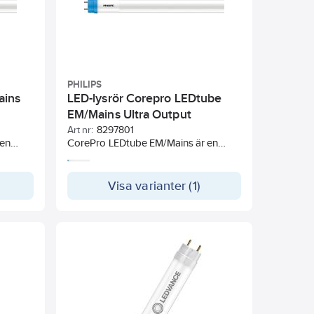
ngarna.
PHILIPS
ains
LED-lysrör Corepro LEDtube
EM/Mains Ultra Output
Art nr:
8297801
 en
CorePro LEDtube EM/Mains är en
ning av
prisvärd LED-lösning för ersättning av
dukten
konventionella T8-lysrör. Produkten
kt som
ger en naturlig belysningseffekt som
Visa varianter (1)
och de
passar bra i allmänbelysning, och de
rna gör
omedelbara energibesparingarna gör
ett
CorePro LEDtube EM/Mains till ett
miljövänligt val.