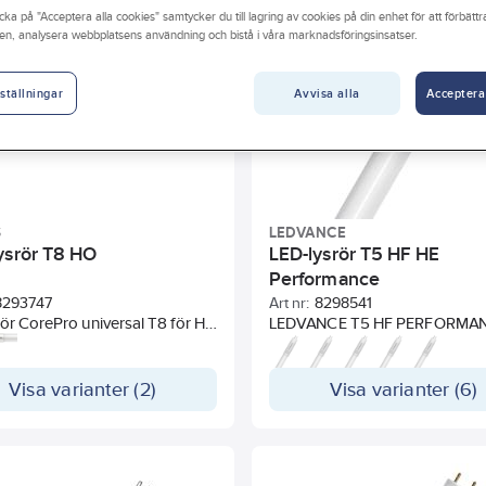
cka på "Acceptera alla cookies" samtycker du till lagring av cookies på din enhet för att förbätt
nell livslängd
Färg hus/kapsling/stomme
Diameter
en, analysera webbplatsens användning och bistå i våra marknadsföringsinsatser.
Ljusfärg (EN 12464-1)
Kapslingsklass (IP)
Distorsion (THD)
Avvisa alla
Acceptera
ställningar
S
LEDVANCE
ysrör T8 HO
LED-lysrör T5 HF HE
Performance
8293747
Art nr:
8298541
ör CorePro universal T8 för HF
LEDVANCE T5 HF PERFORMA
ektromagnetiska don. 240
ersätter traditionella T5-lysrör 
 utstrålningsvinkel, EEL A+,
befintliga installationer med
timmars livslängd.
elektroniska drivdon (se
Visa varianter (2)
Visa varianter (6)
kompatibilitetslista med QR-k
produktförpackningen eller på
www.ledvance.se/kompatibilite
Utseende och känsla som ett v