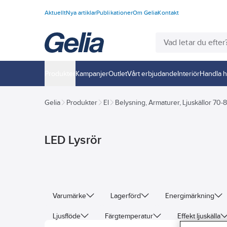
Aktuellt
Nya artiklar
Publikationer
Om Gelia
Kontakt
Produkter
Kampanjer
Outlet
Vårt erbjudande
Interiör
Handla h
Gelia
Produkter
El
Belysning, Armaturer, Ljuskällor 70-
LED Lysrör
Varumärke
Lagerförd
Energimärkning
Ljusflöde
Färgtemperatur
Effekt ljuskälla