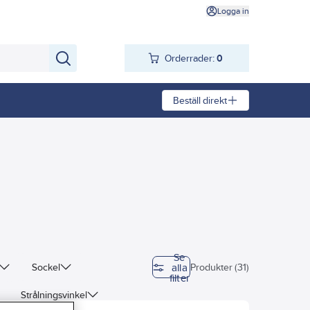
Logga in
Orderrader:
0
Beställ direkt
Se
alla
Sockel
Produkter (31)
filter
Strålningsvinkel