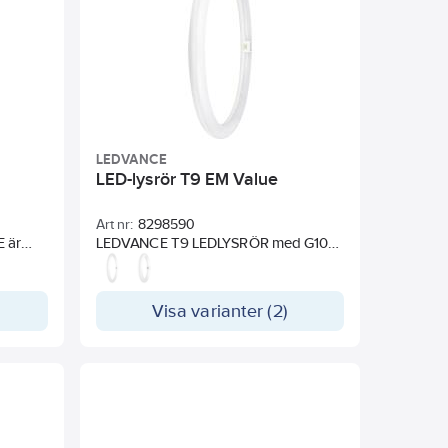
utmärkt tillsammans med
sensorteknologi och passar perfekt i
korridorer, trapphus och industrier.
Optimalt splitterskydd tack vare
speciell PET-beläggning. Snabbt och
enkelt byte utan omkoppling, tändare
medföljer.
LEDVANCE
8
LED-lysrör T9 EM Value
Art nr:
8298590
 är
LEDVANCE T9 LEDLYSRÖR med G10q-
i
sockel ersätter traditionella
rift med
cirkellysrör i existerande installationer
med konventionella drivdon eller
Visa varianter (2)
nsla
nätspänning. Snabbt, enkelt byte tack
vare kompakt design.
röret
er det
n.
ör