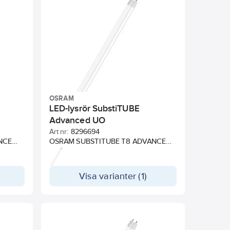
lverkat
livslängden. Lysröret har ett optimalt
rm
splitterskydd tack vare speciell PET-
et har
beläggning. Lämpar sig för
 vare
användning i matvarubutiker, varuhus,
ar sig
industrier och produktionsområden.
r,
Snabbt och enkelt byte. 5 års garanti.
 och
OSRAM
LED-lysrör SubstiTUBE
Advanced UO
Art nr:
8296694
NCE
OSRAM SUBSTITUBE T8 ADVANCED
i
ersätter traditionella T8-lysrör i
rift med
existerande installationer för drift med
konventionella drivdon eller
Visa varianter (1)
r LED-
nätspänning. ULTRA OUTPUT är LED-
tbyte,
lysröret med väldigt högt ljusutbyte,
h
upp till 160 lm/W. Utseende och
ack vare
känsla som ett vanligt lysrör tack vare
röret
glashöljet och metalländar. Då röret
er det
är tillverkat helt i glas bibehåller det