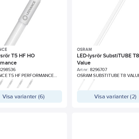
gh Output
ra Output
NCE
OSRAM
ysrör T5 HF HO
LED-lysrör SubstiTUBE T
rmance
Value
8298536
Art nr:
8296707
NCE T5 HF PERFORMANCE
OSRAM SUBSTITUBE T8 VALUE
 traditionella T5-lysrör i
ersätter traditionella T8-lysrör 
iga installationer med
existerande installationer för d
niska drivdon (se
konventionella drivdon eller
Visa varianter (6)
Visa varianter (2)
ibilitetslista med QR-koden på
nätspänning. Utseende och kä
tförpackningen eller på
som ett vanligt lysrör tack vare
vance.se/kompatibilitet).
glashöljet och metalländar. Då 
e och känsla som ett vanligt
är tillverkat helt i glas bibehåll
Tack vare att röret är tillverkat
sin form genom hela livslängde
las bibehåller det sin form
Instant-on ljus, lämpar sig därf
ela livslängden. Lysröret har
utmärkt tillsammans med