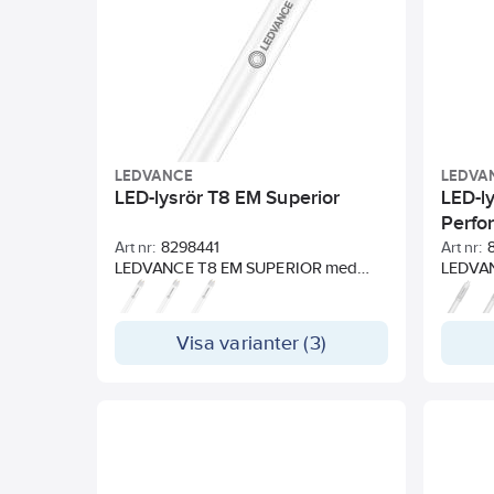
HO: Hi
UO: Ult
LEDVANCE
LEDVA
LED-lysrör T8 EM Superior
LED-l
Perfo
Art nr:
8298441
Art nr:
LEDVANCE T8 EM SUPERIOR med
LEDVA
hög prestanda ersätter traditionella
ersätter
T8-lysrör i existerande installationer
befintl
för drift med konventionella drivdon
elektro
Visa varianter (3)
eller nätspänning. Utseende och
kompat
känsla som ett vanligt lysrör tack vare
produk
glashöljet och metalländar. Då röret
www.led
är tillverkat helt i glas bibehåller det
Utseend
sin form genom hela livslängden.
lysrör. 
Instant-on ljus, lämpar sig därför
helt i g
utmärkt tillsammans med
genom h