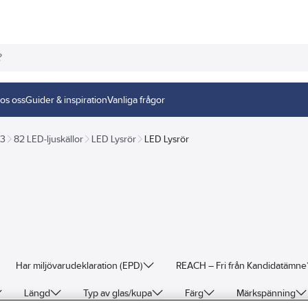
os oss
Guider & inspiration
Vanliga frågor
83
82 LED-ljuskällor
LED Lysrör
LED Lysrör
Har miljövarudeklaration (EPD)
REACH – Fri från Kandidatämne
Längd
Typ av glas/kupa
Färg
Märkspänning