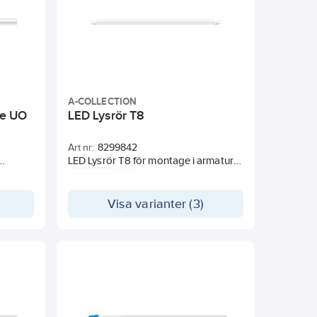
fekt i
rier.
.
A-COLLECTION
be UO
LED Lysrör T8
Art nr:
8299842
LED Lysrör T8 för montage i armaturer
med magnetiska drivdon. Kan inte
användas med modernare don med
an har
HF-teknik.
Visa varianter (3)
lla.
 inte
tube-
adering
valet