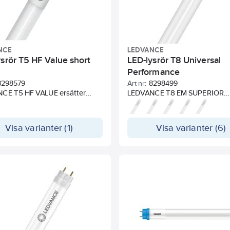
NCE
LEDVANCE
ysrör T5 HF Value short
LED-lysrör T8 Universal
Performance
8298579
Art nr:
8298499
CE T5 HF VALUE ersätter
LEDVANCE T8 EM SUPERIOR
nella T5-lysrör i befintliga
UNIVERSAL ersätter traditionel
ationer med elektroniska
lysrör i befintliga installatione
 (se kompatibilitetslista med
konventionella och elektronis
Visa varianter (1)
Visa varianter (6)
en på produktförpackningen
drivdon samt nätspänning. För 
med elektroniskt drivdon se
vance.se/kompatibilitet).
kompatibilitetslista med QR-k
e och känsla som ett vanligt
produktförpackningen eller på
Tack vare att röret är tillverkat
www.ledvance.se/kompatibilite
las bibehåller det sin form
Utseende och känsla som ett v
ela livslängden. Lysröret har
lysrör. Tack vare att röret är til
imalt splitterskydd tack vare
helt i glas bibehåller det sin fo
l PET-beläggning. Lämpar sig
genom hela livslängden. Insta
ändning i allmänna byggnader,
ljus, lämpar sig därför utmärkt
h underskåpsbelysning.
tillsammans med sensorteknol