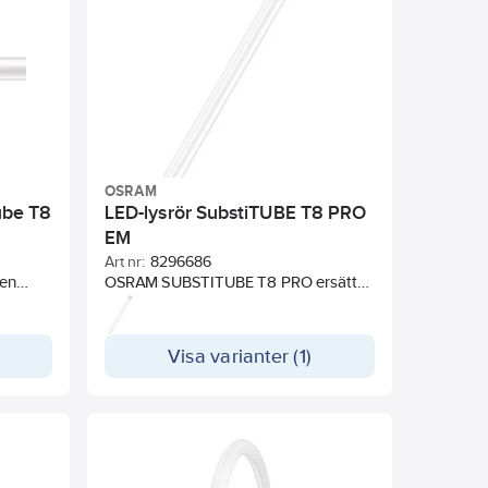
n.
sin form genom hela livslängden.
ör
Instant-on ljus, lämpar sig därför
utmärkt tillsammans med
fekt i
sensorteknologi och passar perfekt i
rier.
korridorer, trapphus och industrier.
re
Snabbt och enkelt byte utan
bt och
omkoppling, tändare medföljer.
tändare
OSRAM
ube T8
LED-lysrör SubstiTUBE T8 PRO
EM
Art nr:
8296686
 en
OSRAM SUBSTITUBE T8 PRO ersätter
ning av
traditionella T8-lysrör i existerande
dukten
installationer för drift med
kt som
konventionella drivdon eller
Visa varianter (1)
och de
nätspänning. Utseende och känsla
rna gör
som ett vanligt lysrör tack vare
ett
glashöljet och metalländar. Då röret
är tillverkat helt i glas bibehåller det
sin form genom hela livslängden.
Instant-on ljus, lämpar sig därför