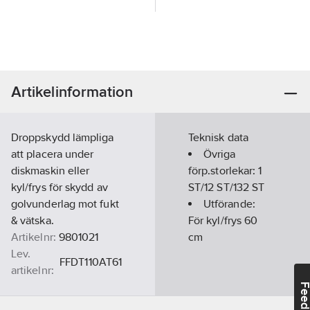
Artikelinformation
Droppskydd lämpliga
Teknisk data
att placera under
Övriga
diskmaskin eller
förp.storlekar:
1
kyl/frys för skydd av
ST/12 ST/132 ST
golvunderlag mot fukt
Utförande:
& vätska.
För kyl/frys 60
Artikelnr:
9801021
cm
Lev.
FFDT110AT61
artikelnr:
Ean
Feedba
5412810218059
artikelnr: