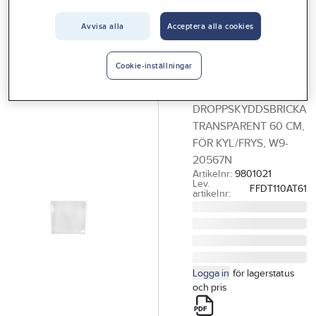
Vårt erbjudande
Avvisa alla
Acceptera alla cookies
NEDIS
Interiör
Droppskydd för
Handla hos oss
diskmaskin/kyl-
Cookie-inställningar
frys skåp
Guider & inspiration
DROPPSKYDDSBRICKA
Vanliga frågor
TRANSPARENT 60 CM,
FÖR KYL/FRYS, W9-
20567N
Artikelnr:
9801021
Lev.
FFDT110AT61
artikelnr:
Logga in
för lagerstatus
och pris