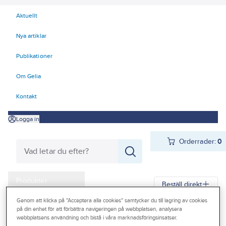
Aktuellt
Nya artiklar
Publikationer
Om Gelia
Kontakt
Logga in
Orderrader:
0
Produkter
Beställ direkt
Kampanjer
Genom att klicka på "Acceptera alla cookies" samtycker du till lagring av cookies
på din enhet för att förbättra navigeringen på webbplatsen, analysera
Gelia
Produkter
Vitvaror & Hemelektronik
Stora vitvaror
Disk
Outlet
webbplatsens användning och bistå i våra marknadsföringsinsatser.
Tillbehör diskmaskiner