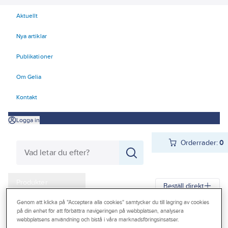
Aktuellt
Nya artiklar
Publikationer
Om Gelia
Kontakt
Logga in
Orderrader:
0
Produkter
Beställ direkt
Kampanjer
Genom att klicka på "Acceptera alla cookies" samtycker du till lagring av cookies
på din enhet för att förbättra navigeringen på webbplatsen, analysera
Gelia
Produkter
Vitvaror & Hemelektronik
Hemelektronik
Outlet
webbplatsens användning och bistå i våra marknadsföringsinsatser.
Mobiltillbehör
Skal, fodral & skärmskydd