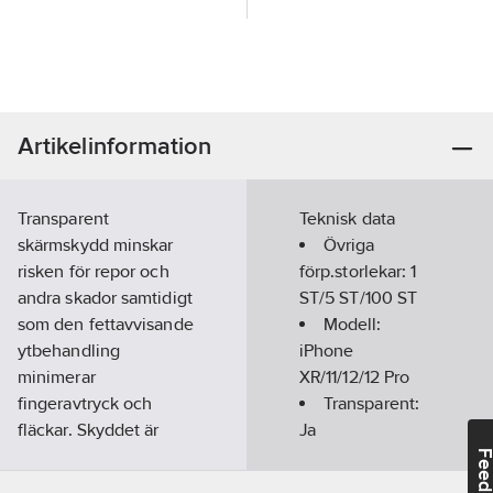
Artikelinformation
Transparent
Teknisk data
skärmskydd minskar
Övriga
risken för repor och
förp.storlekar:
1
andra skador samtidigt
ST/5 ST/100 ST
som den fettavvisande
Modell:
ytbehandling
iPhone
minimerar
XR/11/12/12 Pro
fingeravtryck och
Transparent:
fläckar. Skyddet är
Ja
endast 0.33 mm och
Feedba
har benämningen 9H