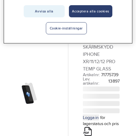
Vårt erbjudande
Avvisa alla
Acceptera alla cookies
HOLDIT
Interiör
Skärmskydd
Handla hos oss
för iPhone,
Cookie-inställningar
Temp Glass
Guider & inspiration
SKÄRMSKYDD
Vanliga frågor
IPHONE
XR/11/12/12 PRO
TEMP GLASS
Artikelnr:
71775739
Lev.
13897
artikelnr:
Logga in
för
lagerstatus och pris