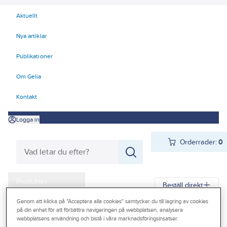
Aktuellt
Nya artiklar
Publikationer
Om Gelia
Kontakt
Logga in
Orderrader:
0
Produkter
Beställ direkt
Kampanjer
Genom att klicka på "Acceptera alla cookies" samtycker du till lagring av cookies
på din enhet för att förbättra navigeringen på webbplatsen, analysera
Gelia
Produkter
Vitvaror & Hemelektronik
Hemelektronik
Outlet
webbplatsens användning och bistå i våra marknadsföringsinsatser.
Mobiltillbehör
Kablar & laddare
Väggladdare