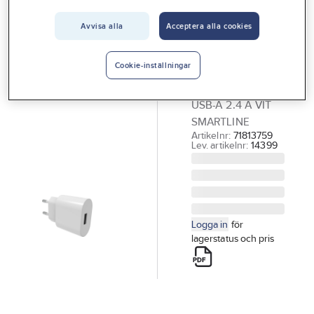
Vårt erbjudande
Avvisa alla
Acceptera alla cookies
SMARTLINE
Interiör
Väggladdare,
Handla hos oss
USB-A
Cookie-inställningar
VÄGGLADDARE
Guider & inspiration
USB-A 2.4 A VIT
Vanliga frågor
SMARTLINE
Artikelnr:
71813759
Lev. artikelnr:
14399
Logga in
för
lagerstatus och pris