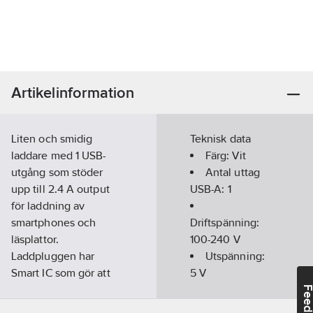
Artikelinformation
Liten och smidig
Teknisk data
laddare med 1 USB-
Färg:
Vit
utgång som stöder
Antal uttag
upp till 2.4 A output
USB-A:
1
för laddning av
smartphones och
Driftspänning:
läsplattor.
100-240
V
Laddpluggen har
Utspänning:
Smart IC som gör att
5
V
den automatiskt
Max.
Feedba
optimerar laddningen
utström:
2.4
A