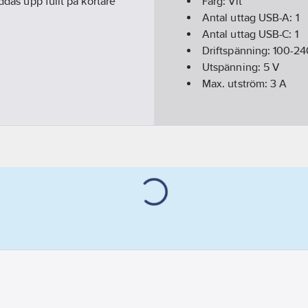
ddas upp fullt på kortare
Färg:
Vit
Antal uttag USB-A:
1
Antal uttag USB-C:
1
Driftspänning:
100-24
Utspänning:
5
V
Max. utström:
3
A