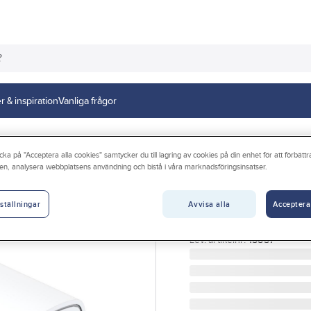
r & inspiration
Vanliga frågor
lbehör
Kablar & laddare
Väggladdare
cka på "Acceptera alla cookies" samtycker du till lagring av cookies på din enhet för att förbätt
en, analysera webbplatsens användning och bistå i våra marknadsföringsinsatser.
SMARTLINE
Väggladdare, U
Avvisa alla
Acceptera
ställningar
VÄGGLADDARE USB-C + U
Artikelnr:
70710038
Lev. artikelnr:
15857