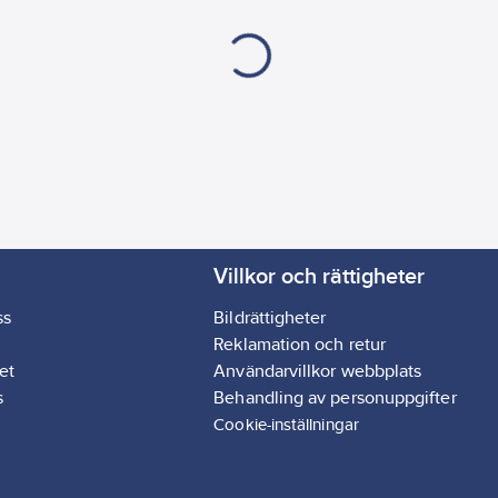
Villkor och rättigheter
ss
Bildrättigheter
Reklamation och retur
et
Användarvillkor webbplats
s
Behandling av personuppgifter
Cookie-inställningar