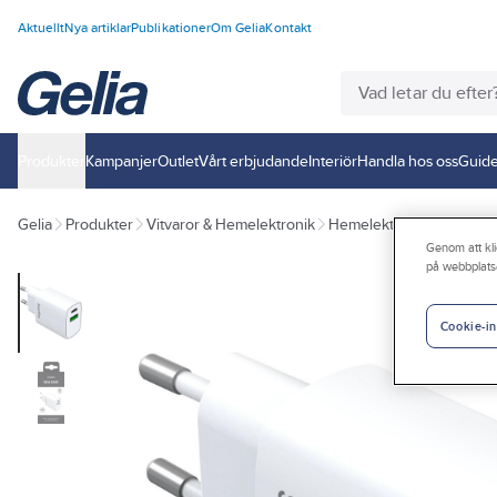
Aktuellt
Nya artiklar
Publikationer
Om Gelia
Kontakt
Produkter
Kampanjer
Outlet
Vårt erbjudande
Interiör
Handla hos oss
Guide
Gelia
Produkter
Vitvaror & Hemelektronik
Hemelektronik
Mobiltil
Genom att kli
på webbplats
Cookie-in