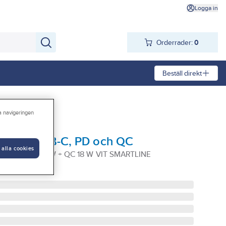
Logga in
Orderrader:
0
Beställ direkt
ra navigeringen
SB-A + USB-C, PD och QC
 alla cookies
SB-A PD 20 W + QC 18 W VIT SMARTLINE