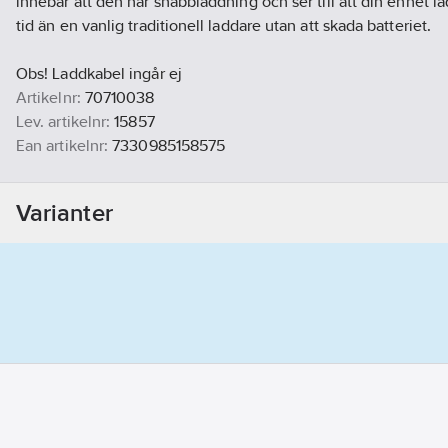
innebär att den har snabbladdning och ser till att din enhet la
tid än en vanlig traditionell laddare utan att skada batteriet.
Obs! Laddkabel ingår ej
Artikelnr:
70710038
Lev. artikelnr:
15857
Ean artikelnr:
7330985158575
Materialklass
BF0160
Varianter