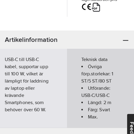
Artikelinformation
USB-C till USB-C
Teknisk data
kabel, supportar upp
Övriga
till 100 W, vilket är
förp.storlekar:
1
lämpligt för laddning
ST/5 ST/80 ST
av laptop eller
Utförande:
krävande
USB-C/USB-C
Smartphones, som
Längd:
2
m
behöver över 60 W.
Färg:
Svart
Max.
De specialgjorda
utström:
5
A
Feedba
kontakterna är
Utspänning: