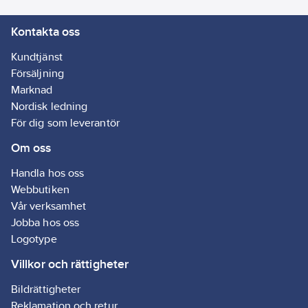
den mjuk och tunn.
Kontakta oss
Kabeln stöder USB
2.0.
Kundtjänst
Artikelnr:
78544685
Försäljning
Lev. artikelnr:
16721
Marknad
Ean
Nordisk ledning
7330985167218
artikelnr:
För dig som leverantör
Materialklass
BF0160
Om oss
Handla hos oss
Webbutiken
Vår verksamhet
Jobba hos oss
Logotype
Villkor och rättigheter
Bildrättigheter
Reklamation och retur