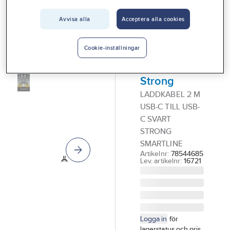
Vårt erbjudande
Avvisa alla
Acceptera alla cookies
SMARTLINE
Interiör
Laddkabel,
Handla hos oss
USB-C till
Cookie-inställningar
USB-C,
Guider & inspiration
Strong
Vanliga frågor
LADDKABEL 2 M
USB-C TILL USB-
C SVART
STRONG
SMARTLINE
Artikelnr:
78544685
Lev. artikelnr:
16721
Logga in
för
lagerstatus och pris