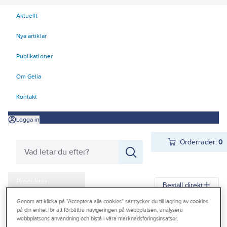
Aktuellt
Nya artiklar
Publikationer
Om Gelia
Kontakt
Logga in
Orderrader:
0
Produkter
Beställ direkt
Kampanjer
Genom att klicka på "Acceptera alla cookies" samtycker du till lagring av cookies
på din enhet för att förbättra navigeringen på webbplatsen, analysera
Gelia
Produkter
Vitvaror & Hemelektronik
Hemelektronik
Outlet
webbplatsens användning och bistå i våra marknadsföringsinsatser.
Mobiltillbehör
Kablar & laddare
Laddkablar