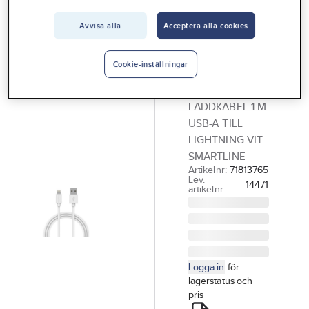
Vårt erbjudande
Avvisa alla
Acceptera alla cookies
SMARTLINE
Interiör
Laddkabel,
Handla hos oss
USB-A till
Cookie-inställningar
Lightning
Guider & inspiration
LADDKABEL 1 M
Vanliga frågor
USB-A TILL
LIGHTNING VIT
SMARTLINE
Artikelnr:
71813765
Lev.
14471
artikelnr:
Logga in
för
lagerstatus och
pris