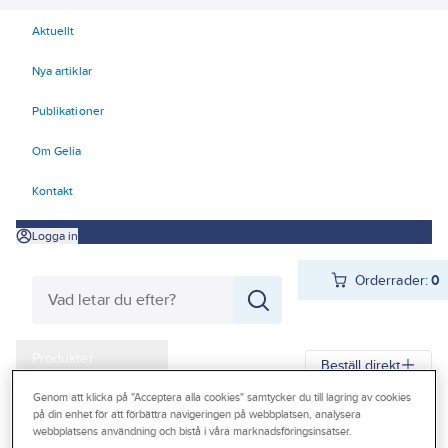
Aktuellt
Nya artiklar
Publikationer
Om Gelia
Kontakt
Logga in
Orderrader:
0
Produkter
Beställ direkt
Kampanjer
Genom att klicka på "Acceptera alla cookies" samtycker du till lagring av cookies
på din enhet för att förbättra navigeringen på webbplatsen, analysera
Gelia
Produkter
Vitvaror & Hemelektronik
Hemelektronik
Outlet
webbplatsens användning och bistå i våra marknadsföringsinsatser.
Mobiltillbehör
Kablar & laddare
Laddkablar