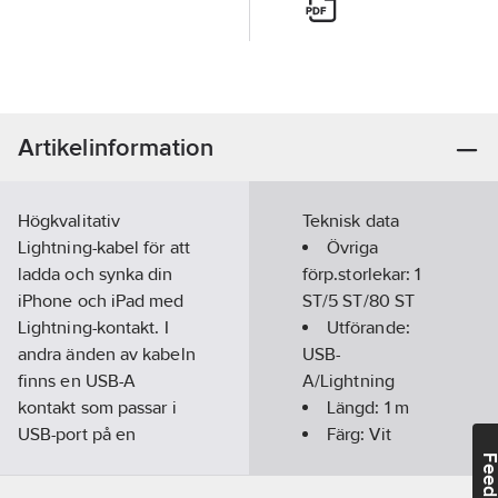
Artikelinformation
Högkvalitativ
Teknisk data
Lightning-kabel för att
Övriga
ladda och synka din
förp.storlekar:
1
iPhone och iPad med
ST/5 ST/80 ST
Lightning-kontakt. I
Utförande:
andra änden av kabeln
USB-
finns en USB-A
A/Lightning
kontakt som passar i
Längd:
1
m
USB-port på en
Färg:
Vit
väggladdare,
Max.
Feedba
billaddare eller
utström:
2.4
A