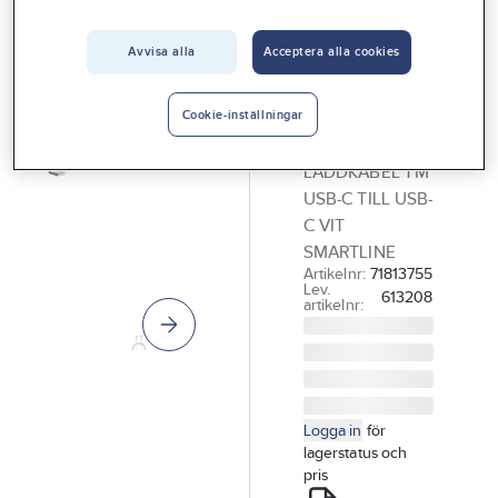
Vårt erbjudande
Avvisa alla
Acceptera alla cookies
SMARTLINE
Interiör
Laddkabel,
Handla hos oss
USB-C till
Cookie-inställningar
USB-C
Guider & inspiration
LADDKABEL 1 M
Vanliga frågor
USB-C TILL USB-
C VIT
SMARTLINE
Artikelnr:
71813755
Lev.
613208
artikelnr:
Logga in
för
lagerstatus och
pris