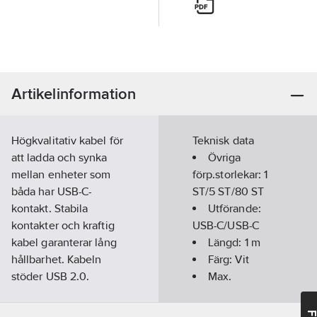
Artikelinformation
Högkvalitativ kabel för
Teknisk data
att ladda och synka
Övriga
mellan enheter som
förp.storlekar:
1
båda har USB-C-
ST/5 ST/80 ST
kontakt. Stabila
Utförande:
kontakter och kraftig
USB-C/USB-C
kabel garanterar lång
Längd:
1
m
hållbarhet. Kabeln
Färg:
Vit
stöder USB 2.0.
Max.
Artikelnr:
71813755
utström:
3
A
Lev. artikelnr:
613208
Utspänning: