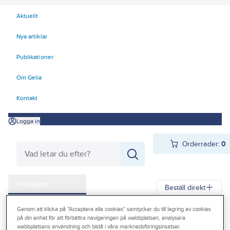
Aktuellt
Nya artiklar
Publikationer
Om Gelia
Kontakt
Logga in
Orderrader:
0
Produkter
Beställ direkt
Kampanjer
Genom att klicka på "Acceptera alla cookies" samtycker du till lagring av cookies
Gelia
Produkter
Vitvaror & Hemelektronik
Hemelektronik
på din enhet för att förbättra navigeringen på webbplatsen, analysera
Outlet
webbplatsens användning och bistå i våra marknadsföringsinsatser.
Mobiltillbehör
Kablar & laddare
Laddkablar