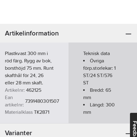
Artikelinformation
Plastkvast 300 mm i
Teknisk data
röd färg. Rygg av bok,
Övriga
borsthöjd 75 mm. Runt
förp.storlekar:
1
skafthål för 24, 26
ST/24 ST/576
eller 28 mm skaft.
ST
Artikelnr:
462125
Bredd:
65
Ean
mm
7391480301507
artikelnr:
Längd:
300
Materialklass
TK2871
mm
Material
Feedba
borste:
Plast
Varianter
Färg:
Röd