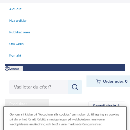
Aktuellt
Nya artiklar
Publikationer
Om Gelia
Kontakt
Logga in
Orderrader:
0
Produkter
Beställ direkt
Kampanjer
Genom att klicka på "Acceptera alla cookies" samtycker du till lagring av cookies
på din enhet för att förbättra navigeringen på webbplatsen, analysera
Gelia
Produkter
Verktyg & Maskiner
Städredskap
Borstar
webbplatsens användning och bistå i våra marknadsföringsinsatser.
Outlet