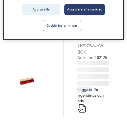
Vårt erbjudande
Plastkvast
Avvisa alla
Acceptera alla cookies
Interiör
röd
PLASTKVAST
Handla hos oss
Cookie-inställningar
RÖD
Guider & inspiration
300X65MM
TRÄRYGG AV
Vanliga frågor
BOK
Artikelnr:
462125
Logga in
för
lagerstatus och
pris