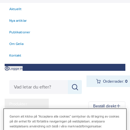
Aktuellt
Nya artiklar
Publikationer
Om Gelia
Kontakt
Logga in
Orderrader:
0
Produkter
Beställ direkt
Kampanjer
Genom att klicka på "Acceptera alla cookies" samtycker du till lagring av cookies
på din enhet för att förbättra navigeringen på webbplatsen, analysera
Gelia
Produkter
Verktyg & Maskiner
Outlet
webbplatsens användning och bistå i våra marknadsföringsinsatser.
Elhandverktyg och maskiner
Damm - Grovsugare - Utsugning