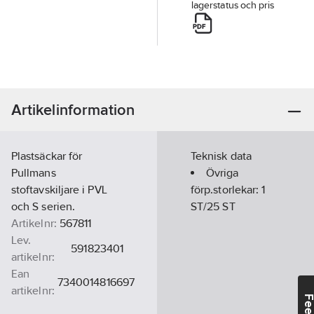
lagerstatus och pris
Artikelinformation
Plastsäckar för
Teknisk data
Pullmans
Övriga
stoftavskiljare i PVL
förp.storlekar:
1
och S serien.
ST/25 ST
Artikelnr:
567811
Lev.
591823401
artikelnr:
Ean
7340014816697
artikelnr:
Materialklass
TH344A