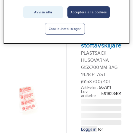
Vårt erbjudande
Tillbehör till stoftavskiljare - luftrenare - spånsug
Avvisa alla
Acceptera alla cookies
Interiör
PULLMAN
Handla hos oss
Plastsäckar
Cookie-inställningar
för Pullman
Guider & inspiration
stoftavskiljare
Vanliga frågor
PLASTSÄCK
HUSQVARNA
615X700MM BAG
1428 PLAST
(615X700) 40L
Artikelnr:
567811
Lev.
591823401
artikelnr:
Logga in
för