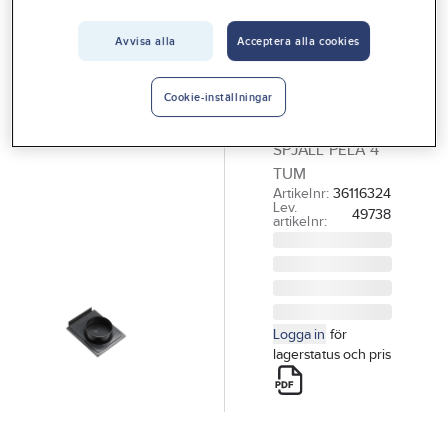
Vårt erbjudande
Tillbehör till stoftavskiljare - luftrenare - spånsug
Avvisa alla
Acceptera alla cookies
Interiör
PELA TOOLS
Handla hos oss
Spjäll PELA
Cookie-inställningar
DCA 5
Guider & inspiration
SPJÄLL PELA 4
Vanliga frågor
TUM
Artikelnr:
36116324
Lev.
49738
artikelnr:
Logga in
för
lagerstatus och pris