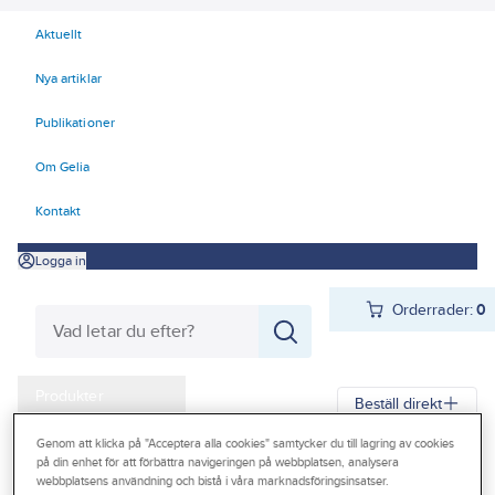
Aktuellt
Nya artiklar
Publikationer
Om Gelia
Kontakt
Logga in
Orderrader:
0
Produkter
Beställ direkt
Kampanjer
Genom att klicka på "Acceptera alla cookies" samtycker du till lagring av cookies
på din enhet för att förbättra navigeringen på webbplatsen, analysera
Gelia
Produkter
Verktyg & Maskiner
Outlet
webbplatsens användning och bistå i våra marknadsföringsinsatser.
Elhandverktyg och maskiner
Damm - Grovsugare - Utsugning