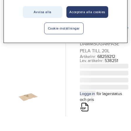
Vårt erbjudande
Tillbehör till damm - grovsugare - utsugning
Avvisa alla
Acceptera alla cookies
Interiör
PELA TOOLS
Handla hos oss
Dammsugarpåse
Cookie-inställningar
PELA 20/30 liter
Guider & inspiration
DAMMSUGARPÅSE
Vanliga frågor
PELA TILL 20L
Artikelnr:
68259212
Lev. artikelnr:
538251
Logga in
för lagerstatus
och pris