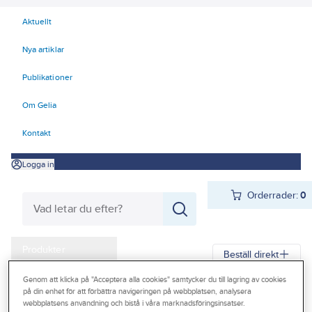
Aktuellt
Nya artiklar
Publikationer
Om Gelia
Kontakt
Logga in
Orderrader:
0
Produkter
Beställ direkt
Kampanjer
Genom att klicka på "Acceptera alla cookies" samtycker du till lagring av cookies
på din enhet för att förbättra navigeringen på webbplatsen, analysera
Gelia
Produkter
Verktyg & Maskiner
Outlet
webbplatsens användning och bistå i våra marknadsföringsinsatser.
Elhandverktyg och maskiner
Damm - Grovsugare - Utsugning