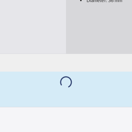
Diameter:
36
mm