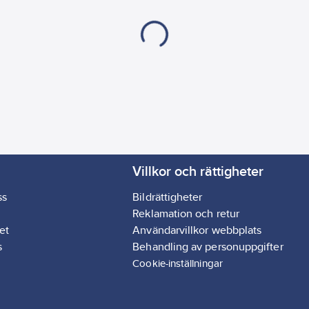
Villkor och rättigheter
ss
Bildrättigheter
Reklamation och retur
et
Användarvillkor webbplats
s
Behandling av personuppgifter
Cookie-inställningar