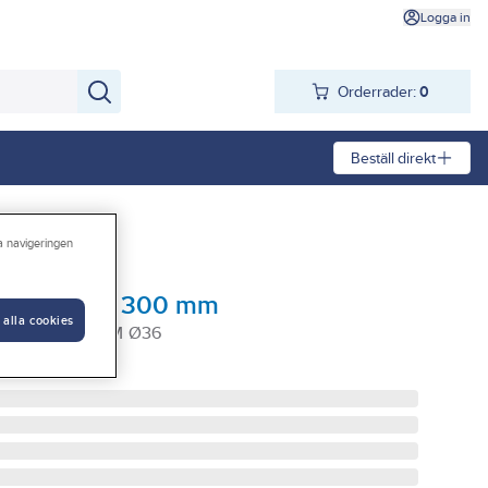
Logga in
Orderrader:
0
Beställ direkt
ing
ra navigeringen
ilfisk Ø36 300 mm
 alla cookies
K PLAST 300MM Ø36