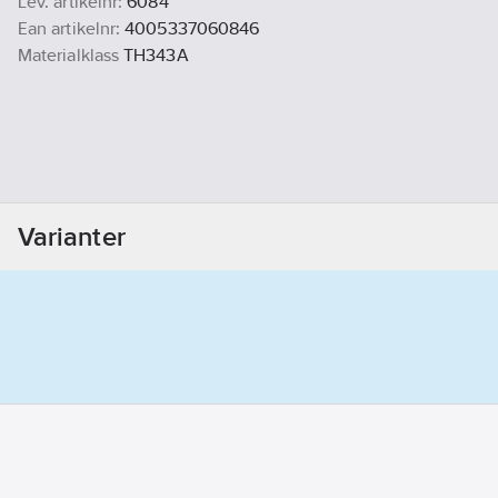
Lev. artikelnr:
6084
Ean artikelnr:
4005337060846
Materialklass
TH343A
Varianter