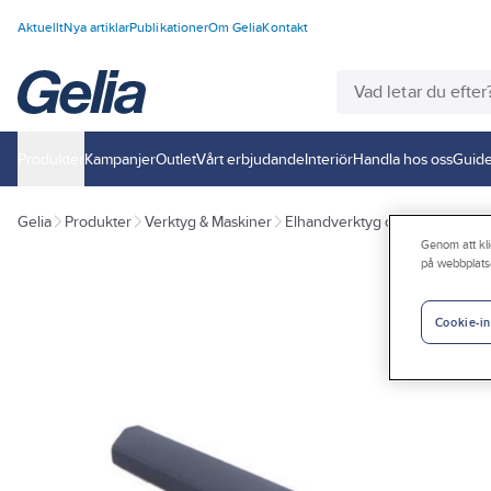
Aktuellt
Nya artiklar
Publikationer
Om Gelia
Kontakt
Produkter
Kampanjer
Outlet
Vårt erbjudande
Interiör
Handla hos oss
Guide
Gelia
Produkter
Verktyg & Maskiner
Elhandverktyg och maskiner
Genom att kli
på webbplats
Cookie-in