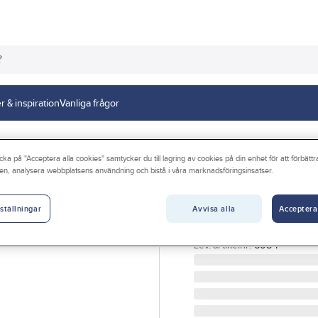
r & inspiration
Vanliga frågor
Damm - Grovsugare - Utsugning
Tillbehör till damm - grovsugare - utsugn
cka på "Acceptera alla cookies" samtycker du till lagring av cookies på din enhet för att förbätt
en, analysera webbplatsens användning och bistå i våra marknadsföringsinsatser.
NILFISK
Fogmunstycke N
Avvisa alla
Acceptera
ställningar
FOGMUNSTYCKE NILFIS
Artikelnr:
547774
Lev. artikelnr:
6084