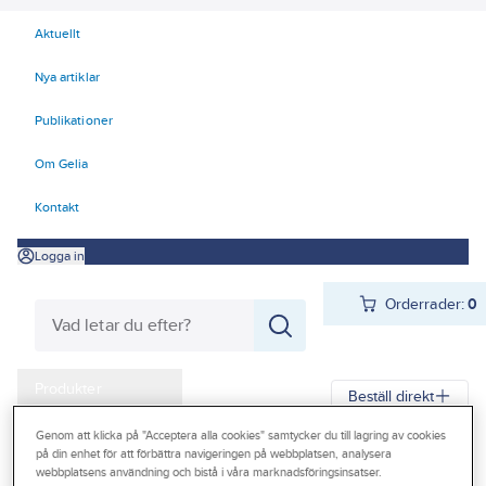
Aktuellt
Nya artiklar
Publikationer
Om Gelia
Kontakt
Logga in
Orderrader:
0
Produkter
Beställ direkt
Kampanjer
Genom att klicka på "Acceptera alla cookies" samtycker du till lagring av cookies
på din enhet för att förbättra navigeringen på webbplatsen, analysera
Gelia
Produkter
Verktyg & Maskiner
Outlet
webbplatsens användning och bistå i våra marknadsföringsinsatser.
Elhandverktyg och maskiner
Damm - Grovsugare - Utsugning