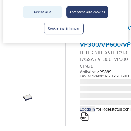
Vårt erbjudande
Tillbehör till damm - grovsugare - utsugning
Avvisa alla
Acceptera alla cookies
Interiör
NILFISK
Handla hos oss
Filter Nilfisk HEPA
Cookie-inställningar
till
Guider & inspiration
VP300/VP600/V
Vanliga frågor
FILTER NILFISK HEPA13
PASSAR VP300, VP600,
VP930
Artikelnr:
425889
Lev. artikelnr:
147 1250 600
Logga in
för lagerstatus och 