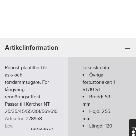
Artikelinformation
Robust planfilter för
Teknisk data
ask- och
Övriga
torrdammsugare. För
förp.storlekar:
1
långvarig
ST/10 ST
rengöringseffekt.
Bredd:
53
Passar till Kärcher NT
mm
25/35/45/55/361/561/616.
Höjd:
255
Artikelnr:
278958
mm
Lev.
Längd:
120
69043670
artikelnr:
mm