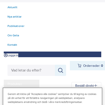
Aktuellt
Nya artiklar
Publikationer
Om Gelia
Kontakt
Logga in
Orderrader:
0
Produkter
Beställ direkt
Kampanjer
Genom att klicka på "Acceptera alla cookies" samtycker du till lagring av cookies
på din enhet för att förbättra navigeringen på webbplatsen, analysera
Gelia
Produkter
Verktyg & Maskiner
Outlet
webbplatsens användning och bistå i våra marknadsföringsinsatser.
Elhandverktyg och maskiner
Damm - Grovsugare - Utsugning