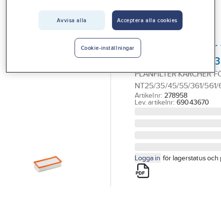
Vårt erbjudande
Tillbehör till damm - grovsugare - utsugning
Avvisa alla
Acceptera alla cookies
Interiör
KÄRCHER
Handla hos oss
Planfilter Kärcher 
Cookie-inställningar
NT25/35/45/55/36
Guider & inspiration
PLANFILTER KÄRCHER F
Vanliga frågor
NT25/35/45/55/361/561/6
Artikelnr:
278958
Lev. artikelnr:
69043670
Logga in
för lagerstatus och 