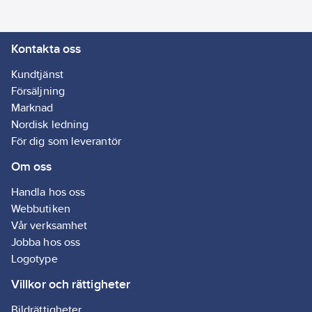
fullständig tömning av
sugslangen.
Kontakta oss
Antistatisk
grundutrustning
Kundtjänst
motverkar statisk
Försäljning
laddning vid
Marknad
användning av
Nordisk ledning
lämpliga tillbehör.
För dig som leverantör
Lindningsanordning
Om oss
för kabeln. Praktisk
förvaringsplats för
Handla hos oss
tillbehör och hylla.
Webbutiken
Förvarings- och
Vår verksamhet
transportsystem:
Jobba hos oss
Koppling till MetaLoc
Logotype
och allsugaren med
Metadepot (tillbehör).
Villkor och rättigheter
Två
Bildrättigheter