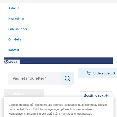
Aktuellt
Nya artiklar
Publikationer
Om Gelia
Kontakt
Logga in
Orderrader:
0
Produkter
Beställ direkt
Kampanjer
Genom att klicka på "Acceptera alla cookies" samtycker du till lagring av cookies
på din enhet för att förbättra navigeringen på webbplatsen, analysera
Gelia
Produkter
Verktyg & Maskiner
Outlet
webbplatsens användning och bistå i våra marknadsföringsinsatser.
Elhandverktyg och maskiner
Damm - Grovsugare - Utsugning