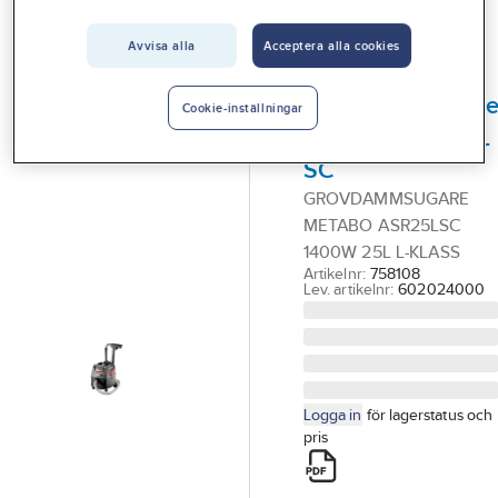
Vårt erbjudande
Grov & Våtdammsugare
Avvisa alla
Acceptera alla cookies
Interiör
METABO
Handla hos oss
Grovdammsugar
Cookie-inställningar
Metabo ASR 25 L
Guider & inspiration
SC
Vanliga frågor
GROVDAMMSUGARE
METABO ASR25LSC
1400W 25L L-KLASS
Artikelnr:
758108
Lev. artikelnr:
602024000
Logga in
för lagerstatus och
pris