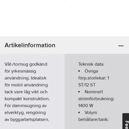
Artikelinformation
Våt-/torrsug godkänd
Teknisk data
för yrkesmässig
Övriga
användning. Idealisk
förp.storlekar:
1
för mobil användning
ST/12 ST
tack vare låg vikt och
Nominell
kompakt konstruktion.
strömförbrukning:
För dammsugning av
1400
W
elverktyg, rengöring
Volym
av byggarbetsplatsen,
behållare/tank:
verkstaden, etc. Uttag
25
l