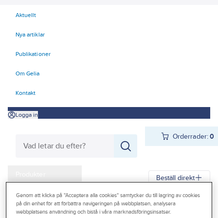
Aktuellt
Nya artiklar
Publikationer
Om Gelia
Kontakt
Logga in
Orderrader:
0
Produkter
Beställ direkt
Kampanjer
Genom att klicka på "Acceptera alla cookies" samtycker du till lagring av cookies
på din enhet för att förbättra navigeringen på webbplatsen, analysera
Gelia
Produkter
Verktyg & Maskiner
Outlet
webbplatsens användning och bistå i våra marknadsföringsinsatser.
Elhandverktyg och maskiner
Damm - Grovsugare - Utsugning