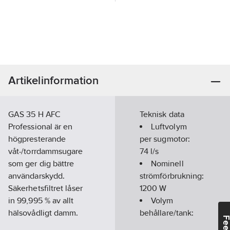
Artikelinformation
GAS 35 H AFC
Teknisk data
Professional är en
Luftvolym
högpresterande
per sugmotor:
våt-/torrdammsugare
74
l/s
som ger dig bättre
Nominell
användarskydd.
strömförbrukning:
Säkerhetsfiltret låser
1200
W
in 99,995 % av allt
Volym
hälsovådligt damm.
behållare/tank:
Dammklass H ökar
35
l