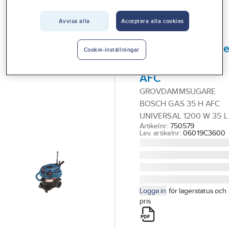
Vårt erbjudande
Grov & Våtdammsugare
Avvisa alla
Acceptera alla cookies
Interiör
BOSCH
Handla hos oss
Grovdammsugar
Cookie-inställningar
Bosch GAS 35 H
Guider & inspiration
AFC
Vanliga frågor
GROVDAMMSUGARE
BOSCH GAS 35 H AFC
UNIVERSAL 1200 W 35 L
Artikelnr:
750579
Lev. artikelnr:
06019C3600
Logga in
för lagerstatus och
pris