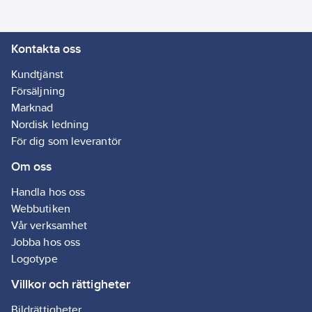
BOXX kan klickas fast
på
Kontakta oss
våt-/torrdammsugaren
för enkel transport.
Kundtjänst
Alla Bosch elverktyg
Försäljning
med Click & Clean
Marknad
System kan anslutas
Nordisk ledning
direkt till GAS 35 H
För dig som leverantör
AFC Professional utan
Om oss
adapter. Sugturbin på 1
380 W och 254 mbar
Handla hos oss
(millibar) vakuumtryck,
Webbutiken
levererar bra
Vår verksamhet
utsugsresultat.
Jobba hos oss
Våt-/torrdammsugaren
Logotype
är utrustad med
antistatiska funktioner
Villkor och rättigheter
för reduktion av
Bildrättigheter