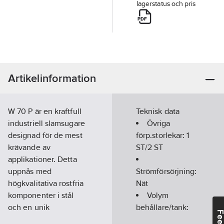
lagerstatus och pris
Artikelinformation
W 70 P är en kraftfull
Teknisk data
industriell slamsugare
Övriga
designad för de mest
förp.storlekar:
1
krävande av
ST/2 ST
applikationer. Detta
uppnås med
Strömförsörjning:
högkvalitativa rostfria
Nät
komponenter i stål
Volym
och en unik
behållare/tank:
kombination av
70
l