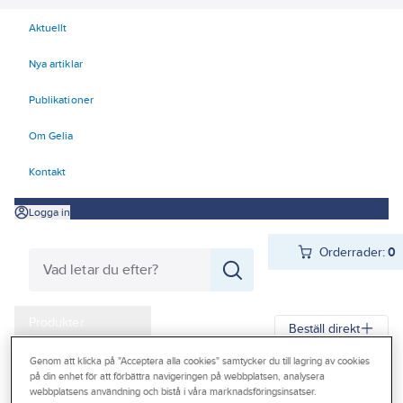
Aktuellt
Nya artiklar
Publikationer
Om Gelia
Kontakt
Logga in
Orderrader:
0
Produkter
Beställ direkt
Kampanjer
Genom att klicka på "Acceptera alla cookies" samtycker du till lagring av cookies
på din enhet för att förbättra navigeringen på webbplatsen, analysera
Gelia
Produkter
Verktyg & Maskiner
Outlet
webbplatsens användning och bistå i våra marknadsföringsinsatser.
Elhandverktyg och maskiner
Damm - Grovsugare - Utsugning