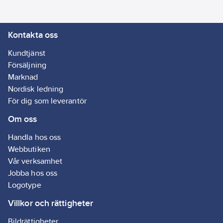
varandra.
Transporthjulen
Kontakta oss
lämnar inga märken, är
punkteringsfria och
Kundtjänst
låses framtill.
Försäljning
Artikelnr:
707573
Marknad
Lev.
Nordisk ledning
967664704
artikelnr:
För dig som leverantör
Ean
7391736406161
Om oss
artikelnr:
Materialklass
TH3300
Handla hos oss
Webbutiken
Vår verksamhet
Jobba hos oss
Logotype
Villkor och rättigheter
Bildrättigheter