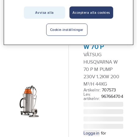
Vårt erbjudande
Grov & Våtdammsugare
Avvisa alla
Acceptera alla cookies
Interiör
HUSQVARNA
Handla hos oss
Våtsug
Cookie-inställningar
Husqvarna
Guider & inspiration
W 70 P
Vanliga frågor
VÅTSUG
HUSQVARNA W
70 P M PUMP
230V 1.2KW 200
M³/H 44KG
Artikelnr:
707573
Lev.
967664704
artikelnr:
Logga in
för