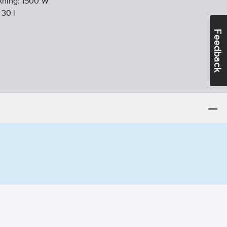
kning:
1500
W
:
30
l
Feedback
30
V