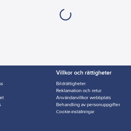
Villkor och rättigheter
ss
Bildrättigheter
Reklamation och retur
et
Användarvillkor webbplats
s
Behandling av personuppgifter
Cookie-inställningar