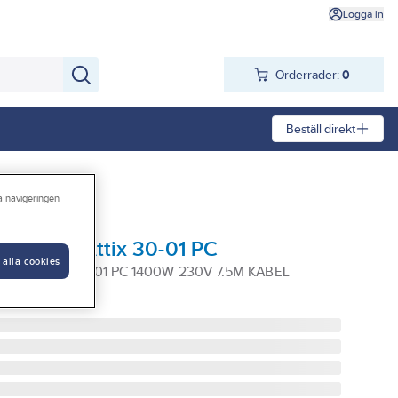
Logga in
Orderrader:
0
Beställ direkt
ra navigeringen
Nilfisk Attix 30-01 PC
 alla cookies
SK ATTIX 30-01 PC 1400W 230V 7.5M KABEL