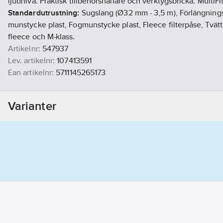
ljudnivå. Praktisk tillbehörshållare och verktygsbricka. MultiFi
Standardutrustning:
Sugslang (Ø32 mm - 3,5 m), Förlängningsrö
munstycke plast, Fogmunstycke plast, Fleece filterpåse, Tvättb
fleece och M-klass.
Artikelnr:
547937
Lev. artikelnr:
107413591
Ean artikelnr:
5711145265173
Materialklass
TH313A
Varianter