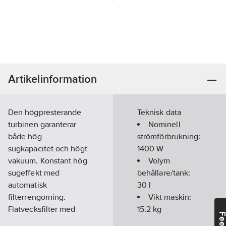
Artikelinformation
Den högpresterande
Teknisk data
turbinen garanterar
Nominell
både hög
strömförbrukning:
sugkapacitet och högt
1400
W
vakuum. Konstant hög
Volym
sugeffekt med
behållare/tank:
automatisk
30
l
filterrengörning.
Vikt maskin:
Flatvecksfilter med
15.2
kg
teflonbeläggning /
Längd:
565