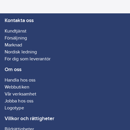
fördröjs i 15 sekunder,
så att kvarvarande
Kontakta oss
damm hinner tömmas
från
Kundtjänst
dammsugarslangen.
Försäljning
Dubbelväggig robust
Marknad
behållare med
Nordisk ledning
integrerat handtag, för
För dig som leverantör
att lätt kunna tömma
Om oss
behållaren.
Dammskyddad
Handla hos oss
antistatisk yta
Webbutiken
förhindrar elektrisk
Vår verksamhet
laddning av
Jobba hos oss
sugslangen. Utrustad
Logotype
med stora hjul och två
länkrullar av metall.
Villkor och rättigheter
Standardutrustning:
Bildrättigheter