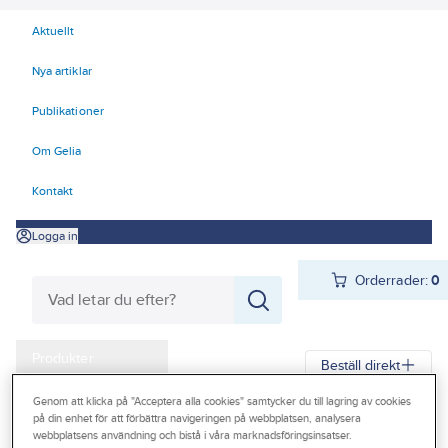
Aktuellt
Nya artiklar
Publikationer
Om Gelia
Kontakt
Logga in
Orderrader:
0
Produkter
Beställ direkt
Kampanjer
Genom att klicka på "Acceptera alla cookies" samtycker du till lagring av cookies
på din enhet för att förbättra navigeringen på webbplatsen, analysera
Gelia
Produkter
Verktyg & Maskiner
Outlet
webbplatsens användning och bistå i våra marknadsföringsinsatser.
Elhandverktyg och maskiner
Damm - Grovsugare - Utsugning