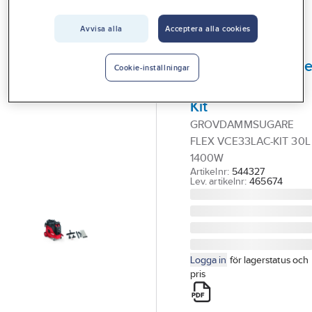
Vårt erbjudande
Grov & Våtdammsugare
Avvisa alla
Acceptera alla cookies
Interiör
FLEX
Handla hos oss
Grovdammsugar
Cookie-inställningar
Flex VCE33LAC-
Guider & inspiration
Kit
Vanliga frågor
GROVDAMMSUGARE
FLEX VCE33LAC-KIT 30L
1400W
Artikelnr:
544327
Lev. artikelnr:
465674
Logga in
för lagerstatus och
pris