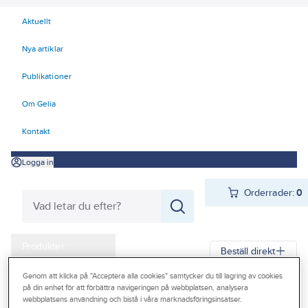
Aktuellt
Nya artiklar
Publikationer
Om Gelia
Kontakt
Logga in
Orderrader:
0
Produkter
Beställ direkt
Kampanjer
Genom att klicka på "Acceptera alla cookies" samtycker du till lagring av cookies
på din enhet för att förbättra navigeringen på webbplatsen, analysera
Gelia
Produkter
Verktyg & Maskiner
Outlet
webbplatsens användning och bistå i våra marknadsföringsinsatser.
Elhandverktyg och maskiner
Damm - Grovsugare - Utsugning