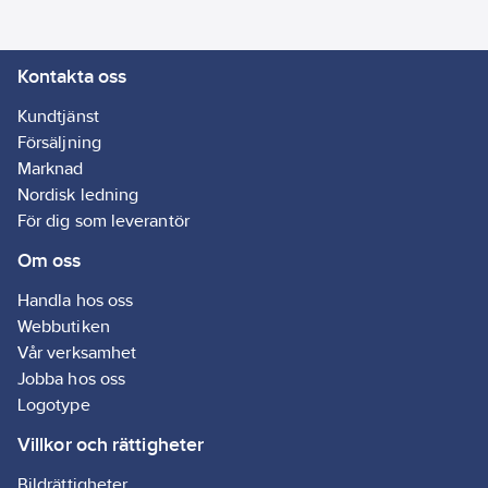
så att kvarvarande
damm hinner tömmas
Kontakta oss
från
dammsugarslangen.
Kundtjänst
Sugkraftsreglering,
Försäljning
steglös anpassning av
Marknad
sug för verktyget.
Nordisk ledning
Tillbehörsförvaring för
För dig som leverantör
sugmunstycken och
Om oss
sugrör på baksidan.
Med två stora hjul och
Handla hos oss
två länkhjul för enkel
Webbutiken
transport. Lämplig för
Vår verksamhet
höga städkrav (enligt
Jobba hos oss
EN 60335-2-69).
Logotype
Idealisk för
dammsugning på
Villkor och rättigheter
kontor, lagerlokaler,
Bildrättigheter