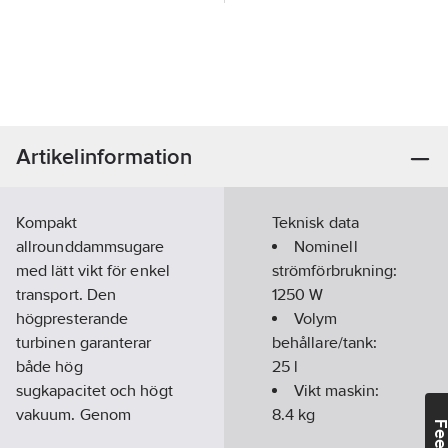
Artikelinformation
Kompakt
Teknisk data
allrounddammsugare
Nominell
med lätt vikt för enkel
strömförbrukning:
transport. Den
1250
W
högpresterande
Volym
turbinen garanterar
behållare/tank:
både hög
25
l
sugkapacitet och högt
Vikt maskin:
vakuum. Genom
8.4
kg
aktivering av den
Längd:
475