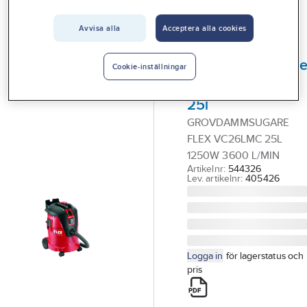
Vårt erbjudande
Grov & Våtdammsugare
Avvisa alla
Acceptera alla cookies
Interiör
FLEX
Handla hos oss
Grovdammsugar
Cookie-inställningar
Flex VC26LMC
Guider & inspiration
25l
Vanliga frågor
GROVDAMMSUGARE
FLEX VC26LMC 25L
1250W 3600 L/MIN
Artikelnr:
544326
Lev. artikelnr:
405426
Logga in
för lagerstatus och
pris