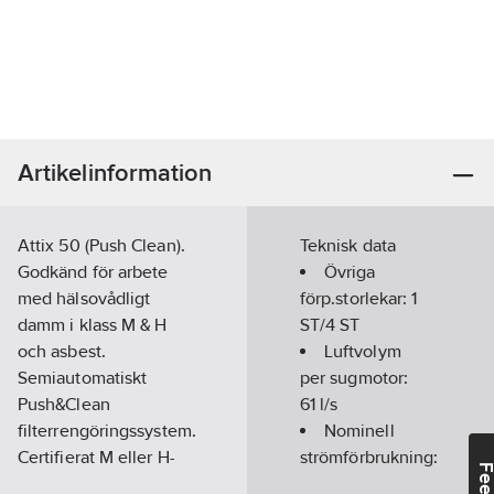
Artikelinformation
Attix 50 (Push Clean).
Teknisk data
Godkänd för arbete
Övriga
med hälsovådligt
förp.storlekar:
1
damm i klass M & H
ST/4 ST
och asbest.
Luftvolym
Semiautomatiskt
per sugmotor:
Push&Clean
61
l/s
filterrengöringssystem.
Nominell
Certifierat M eller H-
strömförbrukning:
klassat filterelement
1200
W