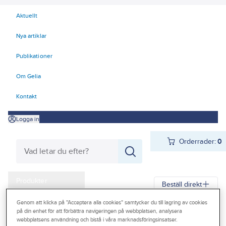
Aktuellt
Nya artiklar
Publikationer
Om Gelia
Kontakt
Logga in
Orderrader:
0
Produkter
Beställ direkt
Kampanjer
Genom att klicka på "Acceptera alla cookies" samtycker du till lagring av cookies
på din enhet för att förbättra navigeringen på webbplatsen, analysera
Gelia
Produkter
Verktyg & Maskiner
Outlet
webbplatsens användning och bistå i våra marknadsföringsinsatser.
Elhandverktyg och maskiner
Damm - Grovsugare - Utsugning