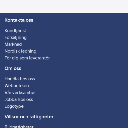
7319519671490
artikelnr:
Typ:
50-0H
Materialklass
TH3290
PC
Kontakta oss
Spänningsområde:
Kundtjänst
230
V
Försäljning
Marknad
Nordisk ledning
För dig som leverantör
Om oss
Handla hos oss
Webbutiken
Vår verksamhet
Jobba hos oss
Logotype
Villkor och rättigheter
Bildrättigheter