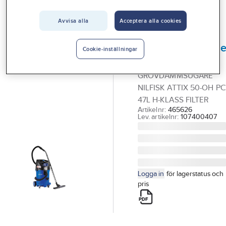
Vårt erbjudande
Grov & Våtdammsugare
Avvisa alla
Acceptera alla cookies
Interiör
NILFISK
Handla hos oss
Grovdammsugar
Cookie-inställningar
Nilfisk Attix 50
Guider & inspiration
GROVDAMMSUGARE
Vanliga frågor
NILFISK ATTIX 50-OH PC
47L H-KLASS FILTER
Artikelnr:
465626
Lev. artikelnr:
107400407
Logga in
för lagerstatus och
pris