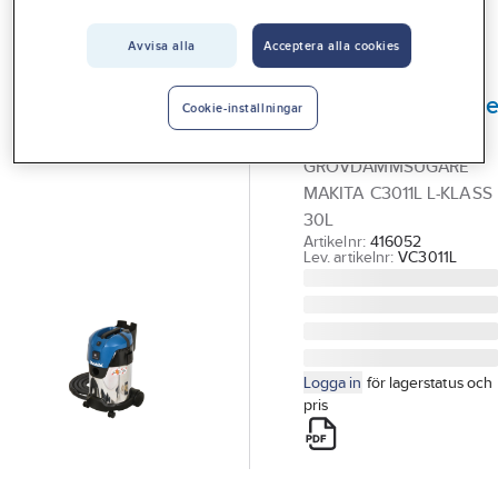
Vårt erbjudande
Grov & Våtdammsugare
Avvisa alla
Acceptera alla cookies
Interiör
MAKITA
Handla hos oss
Grovdammsugar
Cookie-inställningar
Makita VC3011L
Guider & inspiration
GROVDAMMSUGARE
Vanliga frågor
MAKITA C3011L L-KLASS
30L
Artikelnr:
416052
Lev. artikelnr:
VC3011L
Logga in
för lagerstatus och
pris