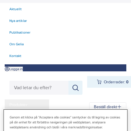
Aktuellt
Nya artiklar
Publikationer
Om Gelia
Kontakt
Logga in
Orderrader:
0
Produkter
Beställ direkt
Kampanjer
Genom att klicka på "Acceptera alla cookies" samtycker du till lagring av cookies
på din enhet för att förbättra navigeringen på webbplatsen, analysera
Gelia
Produkter
Verktyg & Maskiner
Outlet
webbplatsens användning och bistå i våra marknadsföringsinsatser.
Elhandverktyg och maskiner
Damm - Grovsugare - Utsugning