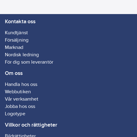
cm²
Tryck:
210
Kontakta oss
mbar
Typ:
Kundtjänst
VC3011L
Försäljning
Marknad
Nordisk ledning
För dig som leverantör
Om oss
Handla hos oss
Webbutiken
Vår verksamhet
Jobba hos oss
Logotype
Villkor och rättigheter
Bildrättigheter