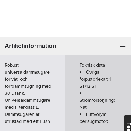
Artikelinformation
Robust
Teknisk data
universaldammsugare
Övriga
för våt- och
förp.storlekar:
1
torrdammsugning med
ST/12 ST
30 L tank.
Universaldammsugare
Strömförsörjning:
med filterklass L.
Nät
Dammsugaren är
Luftvolym
utrustad med ett Push
per sugmotor:
& clean
60
l/s