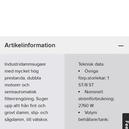
Artikelinformation
Industridammsugare
Teknisk data
med mycket hög
Övriga
prestanda, dubbla
förp.storlekar:
1
motorer och
ST/8 ST
semiautomatisk
Nominell
filterrengöring. Suger
strömförbrukning:
upp allt från fint och
2760
W
grovt damm, slip- och
Volym
sågdamm, till vätskor.
behållare/tank:
Med den
65
l