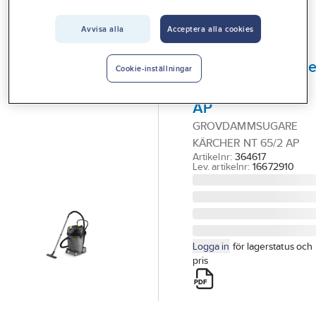
Vårt erbjudande
Grov & Våtdammsugare
Avvisa alla
Acceptera alla cookies
Interiör
KÄRCHER
Handla hos oss
Grovdammsugar
Cookie-inställningar
Kärcher NT 65/2
Guider & inspiration
AP
Vanliga frågor
GROVDAMMSUGARE
KÄRCHER NT 65/2 AP
Artikelnr:
364617
Lev. artikelnr:
16672910
Logga in
för lagerstatus och
pris