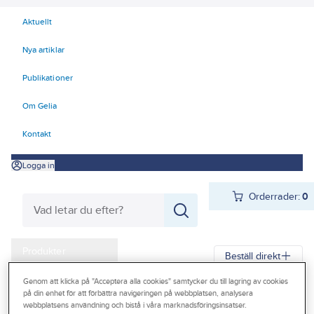
Aktuellt
Nya artiklar
Publikationer
Om Gelia
Kontakt
Logga in
Orderrader:
0
Produkter
Beställ direkt
Kampanjer
Genom att klicka på "Acceptera alla cookies" samtycker du till lagring av cookies
på din enhet för att förbättra navigeringen på webbplatsen, analysera
Gelia
Produkter
Verktyg & Maskiner
Outlet
webbplatsens användning och bistå i våra marknadsföringsinsatser.
Elhandverktyg och maskiner
Damm - Grovsugare - Utsugning