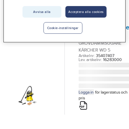
Vårt erbjudande
Grov & Våtdammsugare
Avvisa alla
Acceptera alla cookies
Interiör
KÄRCHER
Handla hos oss
Grovdammsugar
Cookie-inställningar
Kärcher WD 5
Guider & inspiration
GROVDAMMSUGARE
Vanliga frågor
KÄRCHER WD 5
Artikelnr:
35407407
Lev. artikelnr:
16283000
Logga in
för lagerstatus och
pris