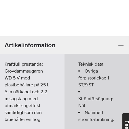
Artikelinformation
Kraftfull prestanda:
Teknisk data
Grovdammsugaren
Övriga
WD 5 V med
förp.storlekar:
1
plastbehållare på 25 l,
ST/9 ST
5 m nätkabel och 2,2
m sugslang med
Strömförsörjning:
utmärkt sugeffekt
Nät
samtidigt som den
Nominell
bibehåller en hög
strömförbrukning:
energieffektivitet.
1100
W