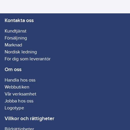
Slangförvaring på
220-240
V
ovansidan.
Kontakta oss
Förvaringsutrymme för
smådelar. Praktiskt 3-i-
Kundtjänst
1 bärhandtag.
Försäljning
Kabelkrok.
Marknad
Parkeringsläge.
Nordisk ledning
Tillbehörsförvaring på
För dig som leverantör
maskinen. Stötlist.
Om oss
Svängbara länkhjul, 5
st. Produkten är
Handla hos oss
primärt avsedd för
Webbutiken
hemmabruk och inte
Vår verksamhet
för daglig
Jobba hos oss
professionell
Logotype
användning.
Artikelnr:
Villkor och rättigheter
35407407
Lev.
16283000
Bildrättigheter