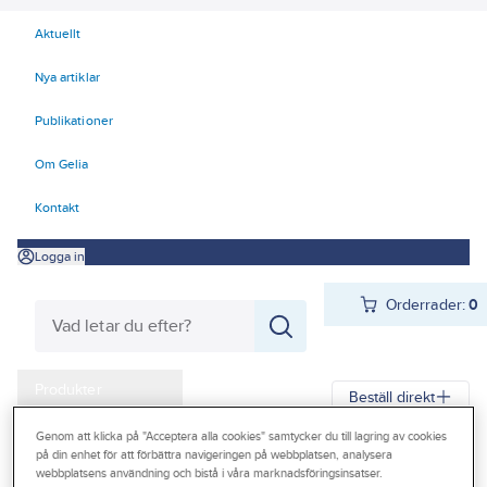
Aktuellt
Nya artiklar
Publikationer
Om Gelia
Kontakt
Logga in
Orderrader:
0
Produkter
Beställ direkt
Kampanjer
Genom att klicka på "Acceptera alla cookies" samtycker du till lagring av cookies
på din enhet för att förbättra navigeringen på webbplatsen, analysera
Gelia
Produkter
Verktyg & Maskiner
Outlet
webbplatsens användning och bistå i våra marknadsföringsinsatser.
Elhandverktyg och maskiner
Damm - Grovsugare - Utsugning