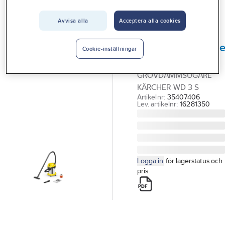
Vårt erbjudande
Grov & Våtdammsugare
Avvisa alla
Acceptera alla cookies
Interiör
KÄRCHER
Handla hos oss
Grovdammsugar
Cookie-inställningar
Kärcher WD 3 S
Guider & inspiration
GROVDAMMSUGARE
Vanliga frågor
KÄRCHER WD 3 S
Artikelnr:
35407406
Lev. artikelnr:
16281350
Logga in
för lagerstatus och
pris