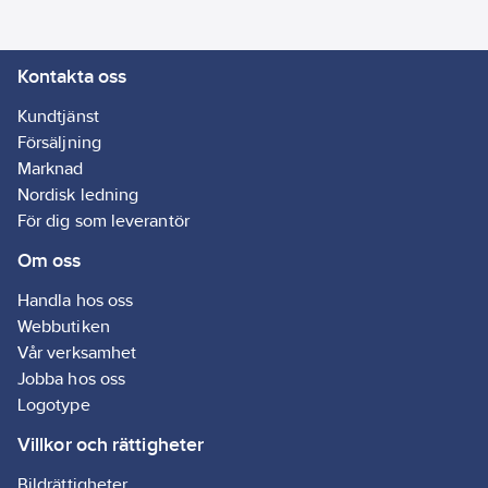
smådelar. Fällbart
220-240
V
handtag. Kabelkrok.
Kontakta oss
Parkeringsläge.
Tillbehörsförvaring på
Kundtjänst
maskinen. Stötlist.
Försäljning
Svängbara länkhjul, 4
Marknad
st. Produkten är
Nordisk ledning
primärt avsedd för
För dig som leverantör
hemmabruk och inte
Om oss
för daglig
professionell
Handla hos oss
användning.
Webbutiken
Artikelnr:
35407406
Vår verksamhet
Lev.
16281350
Jobba hos oss
artikelnr:
Logotype
Ean
4054278656106
artikelnr:
Villkor och rättigheter
Materialklass
TH3270
Bildrättigheter