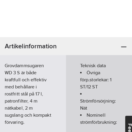
Artikelinformation
Grovdammsugaren
Teknisk data
WD 3 S är både
Övriga
kraftfull och effektiv
förp.storlekar:
1
med behållare i
ST/12 ST
rostfritt stål på 17 l,
patronfilter, 4 m
Strömförsörjning:
nätkabel, 2 m
Nät
sugslang och kompakt
Nominell
förvaring.
strömförbrukning:
Standardutrustning
:
1000
W