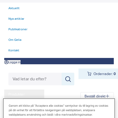
Aktuellt
Nya artiklar
Publikationer
Om Gelia
Kontakt
Logga in
Orderrader:
0
Produkter
Beställ direkt
Kampanjer
Genom att klicka på "Acceptera alla cookies" samtycker du till lagring av cookies
på din enhet för att förbättra navigeringen på webbplatsen, analysera
Gelia
Produkter
Verktyg & Maskiner
Outlet
webbplatsens användning och bistå i våra marknadsföringsinsatser.
Elhandverktyg och maskiner
Damm - Grovsugare - Utsugning