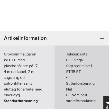
Artikelinformation
Grovdammsugaren
Teknisk data
WD 3 P med
Övriga
plastbehållare på 17 l,
förp.storlekar:
1
4 m nätkabel, 2 m
ST/15 ST
sugslang och
patronfilter samt
Strömförsörjning:
eluttag för arbete med
Nät
elverktyg.
Nominell
Standardutrustning:
strömförbrukning:
Sugslang, 2 m, Med
1000
W