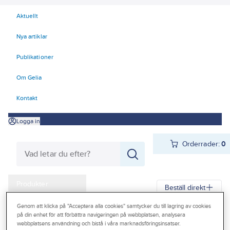
Aktuellt
Nya artiklar
Publikationer
Om Gelia
Kontakt
Logga in
Orderrader:
0
Produkter
Beställ direkt
Kampanjer
Genom att klicka på "Acceptera alla cookies" samtycker du till lagring av cookies
på din enhet för att förbättra navigeringen på webbplatsen, analysera
Gelia
Produkter
Verktyg & Maskiner
Outlet
webbplatsens användning och bistå i våra marknadsföringsinsatser.
Elhandverktyg och maskiner
Damm - Grovsugare - Utsugning