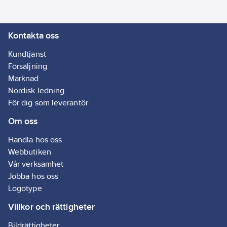
tillbehörsförvaring på
220-240
V
ovansidan.
Kontakta oss
Förvaringsutrymme för
smådelar. Fällbart
Kundtjänst
handtag. Kabelkrok.
Försäljning
Parkeringsläge.
Marknad
Tillbehörsförvaring på
Nordisk ledning
maskinen. Stötlist.
För dig som leverantör
Svängbara länkhjul, 4
Om oss
st.
Produkten är primärt
Handla hos oss
avsedd för
Webbutiken
hemmabruk och inte
Vår verksamhet
för daglig
Jobba hos oss
professionell
Logotype
användning.
Artikelnr:
Villkor och rättigheter
35407399
Lev.
16281700
Bildrättigheter