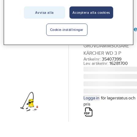
Vårt erbjudande
Grov & Våtdammsugare
Avvisa alla
Acceptera alla cookies
Interiör
KÄRCHER
Handla hos oss
Grovdammsugar
Cookie-inställningar
Kärcher WD 3 P
Guider & inspiration
GROVDAMMSUGARE
Vanliga frågor
KÄRCHER WD 3 P
Artikelnr:
35407399
Lev. artikelnr:
16281700
Logga in
för lagerstatus och
pris