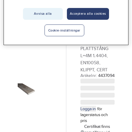
Vårt erbjudande
Avvisa alla
Acceptera alla cookies
Plattjärn
Interiör
syrafasta
Handla hos oss
Cookie-inställningar
4M, 1.4404
Guider & inspiration
25X5 RF
Vanliga frågor
PLATTSTÅNG
L=4M 1.4404,
EN10058,
KLIPPT, CERT
Artikelnr:
4437094
Logga in
för
lagerstatus och
pris
Certifikat finns