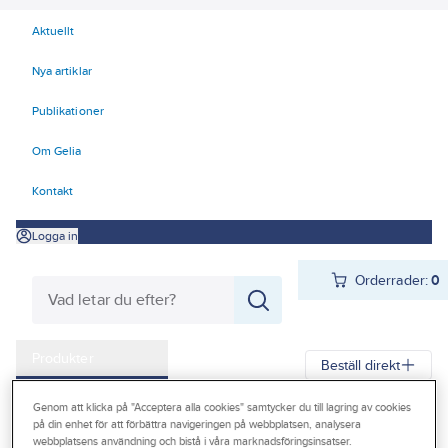
Aktuellt
Nya artiklar
Publikationer
Om Gelia
Kontakt
Logga in
Orderrader:
0
Produkter
Beställ direkt
Kampanjer
Genom att klicka på "Acceptera alla cookies" samtycker du till lagring av cookies
Gelia
Produkter
Värme & Sanitet
Stålrör och delar
på din enhet för att förbättra navigeringen på webbplatsen, analysera
Outlet
webbplatsens användning och bistå i våra marknadsföringsinsatser.
Stång, vinkel/plattjärn, rostfritt
Plattjärn rostfria