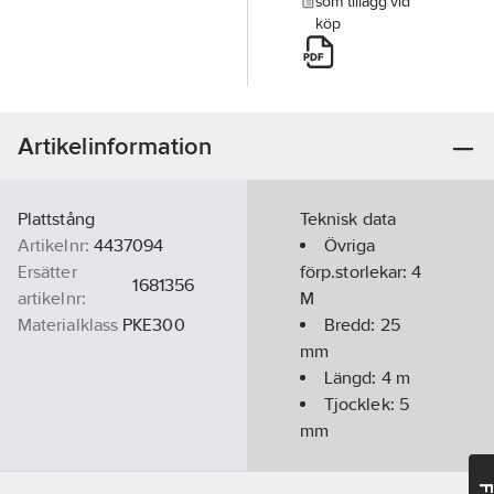
som tillägg vid
köp
Artikelinformation
Plattstång
Teknisk data
Artikelnr:
4437094
Övriga
Ersätter
förp.storlekar:
4
1681356
artikelnr:
M
Materialklass
PKE300
Bredd:
25
mm
Längd:
4
m
Tjocklek:
5
mm
Vikt/m:
0.98
kg