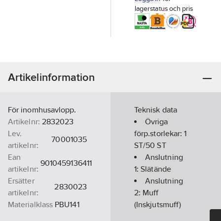
lagerstatus och pris
Artikelinformation
För inomhusavlopp.
Teknisk data
Artikelnr:
2832023
Övriga
Lev.
förp.storlekar:
1
70001035
artikelnr:
ST/50 ST
Ean
Anslutning
9010459136411
artikelnr:
1:
Slätände
Ersätter
Anslutning
2830023
artikelnr:
2:
Muff
Materialklass
PBU141
(Inskjutsmuff)
Dimension