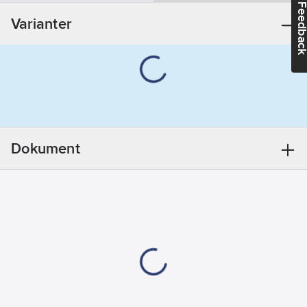
Feedba
anslutning 1:
Varianter
DN 50
Dimension
anslutning 2:
DN 50
Utvändig
rördiameter
anslutning 1:
50
mm
Dokument
Utvändig
rördiameter
anslutning 2:
50
mm
Böjningsvinkel:
90
°
Förminskning:
Nej