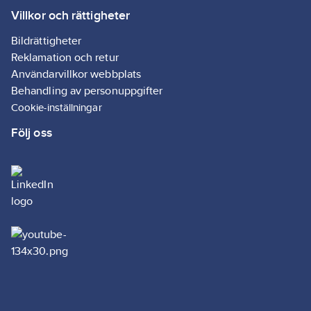
Villkor och rättigheter
Systembunden:
Ja
Bildrättigheter
Reklamation och retur
Modell/Utförande:
Användarvillkor webbplats
1-delad
Behandling av personuppgifter
Form:
Böj
Cookie-inställningar
Ytskydd
Följ oss
anslutning 1:
Obehandlad
Ytskydd
anslutning 2:
Obehandlad
Ytbehandling
anslutning 2:
Obehandlad
Ytbehandling