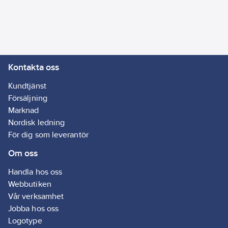
Material
anslutning 2:
PP (polypropen)
Material
anslutning 1:
PP
Kontakta oss
(polypropen)
Med
Kundtjänst
tätning/packningar:
Försäljning
Ja
Marknad
Med
Nordisk ledning
invändig
För dig som leverantör
stoppkant:
Ja
Om oss
Med
avtappningsventil:
Handla hos oss
Nej
Webbutiken
Med
Vår verksamhet
skyddslock/-
Jobba hos oss
plugg:
Nej
Logotype