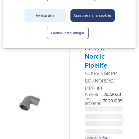
Vårt erbjudande
Inomhusavlopp PP/HT, Nordic Pipelife
Avvisa alla
Acceptera alla cookies
Interiör
NORDIC
Handla hos oss
Böj med en
Cookie-inställningar
muff 88,5°,
Guider & inspiration
PP/HT,
Vanliga frågor
Nordic
Pipelife
50X88.5GR PP
BÖJ NORDIC.
PIPELIFE
Artikelnr:
2832023
Lev.
70001035
artikelnr:
Logga in
för