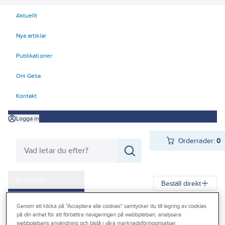
Aktuellt
Nya artiklar
Publikationer
Om Gelia
Kontakt
Logga in
Orderrader:
0
Produkter
Beställ direkt
Kampanjer
Genom att klicka på "Acceptera alla cookies" samtycker du till lagring av cookies
Gelia
Produkter
Värme & Sanitet
Inomhusavlopp
på din enhet för att förbättra navigeringen på webbplatsen, analysera
Outlet
Inomhusavloppssystem
Inomhusavloppssystem, PP plast
webbplatsens användning och bistå i våra marknadsföringsinsatser.