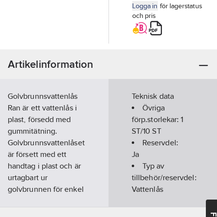
Logga in
för lagerstatus
och pris
Artikelinformation
Golvbrunnsvattenlås
Teknisk data
Ran är ett vattenlås i
Övriga
plast, försedd med
förp.storlekar:
1
gummitätning.
ST/10 ST
Golvbrunnsvattenlåset
Reservdel:
är försett med ett
Ja
handtag i plast och är
Typ av
urtagbart ur
tillbehör/reservdel:
golvbrunnen för enkel
Vattenlås
rengöring.
Tillbehör:
Ja
Artikelnr:
7118082
Utförande: