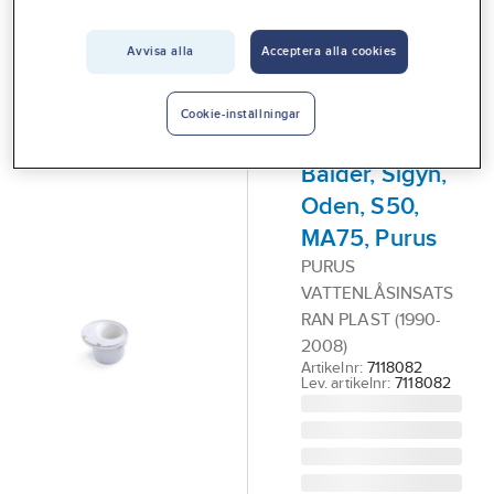
Vårt erbjudande
Avvisa alla
Acceptera alla cookies
PURUS
Interiör
Vattenlåsinsats
Handla hos oss
för brunn typ
Cookie-inställningar
Lod, Brage,
Guider & inspiration
Balder, Sigyn,
Vanliga frågor
Oden, S50,
MA75, Purus
PURUS
VATTENLÅSINSATS
RAN PLAST (1990-
2008)
Artikelnr:
7118082
Lev. artikelnr:
7118082