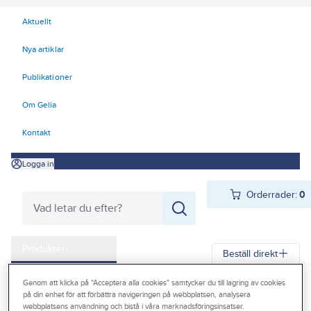
Aktuellt
Nya artiklar
Publikationer
Om Gelia
Kontakt
Logga in
Orderrader:
0
Produkter
Beställ direkt
Kampanjer
Genom att klicka på "Acceptera alla cookies" samtycker du till lagring av cookies
Gelia
Produkter
Värme & Sanitet
Inomhusavlopp
Golvbrunnar
på din enhet för att förbättra navigeringen på webbplatsen, analysera
Outlet
webbplatsens användning och bistå i våra marknadsföringsinsatser.
Golvbrunnar plast
Tillbehör golvbrunnar plast, Purus