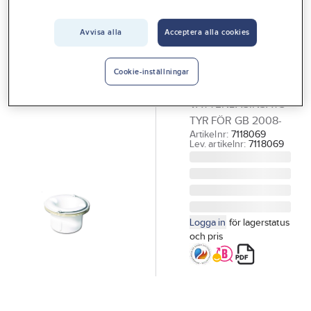
Vårt erbjudande
Avvisa alla
Acceptera alla cookies
PURUS
Interiör
Vattenlåsinsats
Handla hos oss
Tyr, Purus
Cookie-inställningar
PURUS
Guider & inspiration
VATTENLÅSINSATS
Vanliga frågor
TYR FÖR GB 2008-
Artikelnr:
7118069
Lev. artikelnr:
7118069
Logga in
för lagerstatus
och pris