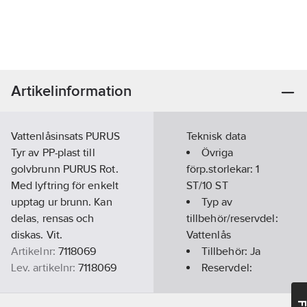
Artikelinformation
Vattenlåsinsats PURUS
Teknisk data
Tyr av PP-plast till
Övriga
golvbrunn PURUS Rot.
förp.storlekar:
1
Med lyftring för enkelt
ST/10 ST
upptag ur brunn. Kan
Typ av
delas, rensas och
tillbehör/reservdel:
diskas. Vit.
Vattenlås
Artikelnr:
7118069
Tillbehör:
Ja
Lev. artikelnr:
7118069
Reservdel:
Ean
Ja
7394000231636
artikelnr:
REACH