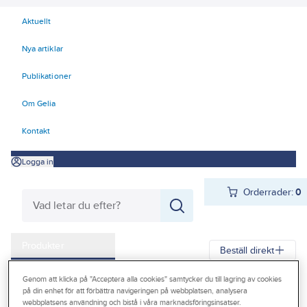
Aktuellt
Nya artiklar
Publikationer
Om Gelia
Kontakt
Logga in
Orderrader:
0
Produkter
Beställ direkt
Kampanjer
Genom att klicka på "Acceptera alla cookies" samtycker du till lagring av cookies
Gelia
Produkter
Värme & Sanitet
Inomhusavlopp
Golvbrunnar
på din enhet för att förbättra navigeringen på webbplatsen, analysera
Outlet
webbplatsens användning och bistå i våra marknadsföringsinsatser.
Golvbrunnar plast
Tillbehör golvbrunnar plast, Purus