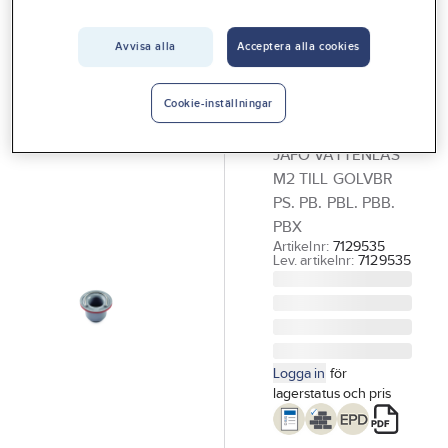
Vårt erbjudande
Avvisa alla
Acceptera alla cookies
JAFO
Interiör
Vattenlås,
Handla hos oss
Pungvattenlås
Cookie-inställningar
M2. Jafo
Guider & inspiration
JAFO VATTENLÅS
Vanliga frågor
M2 TILL GOLVBR
PS. PB. PBL. PBB.
PBX
Artikelnr:
7129535
Lev. artikelnr:
7129535
Logga in
för
lagerstatus och pris