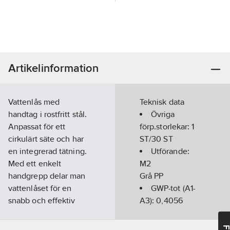
Artikelinformation
Vattenlås med
Teknisk data
handtag i rostfritt stål.
Övriga
Anpassat för ett
förp.storlekar:
1
cirkulärt säte och har
ST/30 ST
en integrerad tätning.
Utförande:
Med ett enkelt
M2
handgrepp delar man
Grå PP
vattenlåset för en
GWP-tot (A1-
snabb och effektiv
A3):
0,4056
rengöring. Producerad
kgCO2e/ST
i svetsbar PEH-plast.
REACH