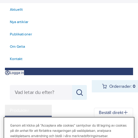
Aktuellt
Nya artiklar
Publikationer
Om Gelia
Kontakt
Logga in
Orderrader:
0
Produkter
Beställ direkt
Kampanjer
Genom att klicka på "Acceptera alla cookies" samtycker du till lagring av cookies
Gelia
Produkter
Värme & Sanitet
Inomhusavlopp
Golvbrunnar
på din enhet för att förbättra navigeringen på webbplatsen, analysera
Outlet
webbplatsens användning och bistå i våra marknadsföringsinsatser.
Golvbrunnar plast
Tillbehör golvbrunnar plast, Jafo