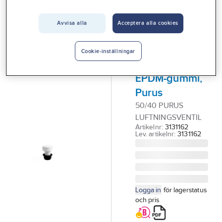
Vårt erbjudande
Avvisa alla
Acceptera alla cookies
PURUS
Interiör
Luftningsventil,
Handla hos oss
ABS med
Cookie-inställningar
tätning av
Guider & inspiration
EPDM-gummi,
Vanliga frågor
Purus
50/40 PURUS
LUFTNINGSVENTIL
Artikelnr:
3131162
Lev. artikelnr:
3131162
Logga in
för lagerstatus
och pris