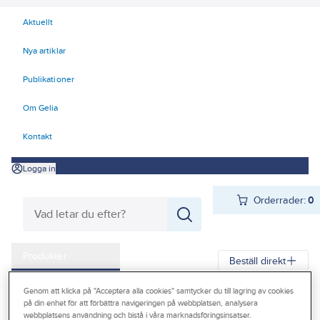
Aktuellt
Nya artiklar
Publikationer
Om Gelia
Kontakt
Logga in
Orderrader:
0
Produkter
Beställ direkt
Kampanjer
Genom att klicka på "Acceptera alla cookies" samtycker du till lagring av cookies
Gelia
Produkter
Värme & Sanitet
Inomhusavlopp
på din enhet för att förbättra navigeringen på webbplatsen, analysera
Outlet
webbplatsens användning och bistå i våra marknadsföringsinsatser.
Badrumsavlopp
Vacuum ventiler