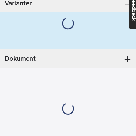
Feedba
Varianter
Datum:
2023-
05-11
Utförande:
Luft 11.3 l/s
REACH
Informationsplikt:
Nej
Dokument