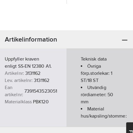
Artikelinformation
Uppfyller kraven
Teknisk data
enligt SS-EN 12380 A1.
Övriga
Artikelnr:
3131162
förp.storlekar:
1
Lev. artikelnr:
3131162
ST/18 ST
Ean
Utvändig
7391543523051
artikelnr:
rördiameter:
50
Materialklass
PBK120
mm
Material
hus/kapsling/stomme:
PP (polypropen)
REACH