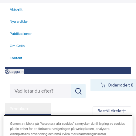
Aktuellt
Nya artiklar
Publikationer
Om Gelia
Kontakt
Logga in
Orderrader:
0
Produkter
Beställ direkt
Kampanjer
Genom att klicka på "Acceptera alla cookies" samtycker du till lagring av cookies
Gelia
Produkter
Värme & Sanitet
Bad, Dusch, WC och möbler
på din enhet för att förbättra navigeringen på webbplatsen, analysera
Outlet
webbplatsens användning och bistå i våra marknadsföringsinsatser.
Sanitetsporslin
WC-stolar/Toaletter
WC-sitsar