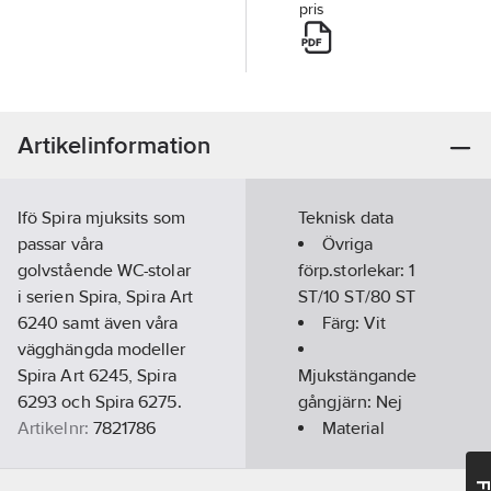
pris
Artikelinformation
Ifö Spira mjuksits som
Teknisk data
passar våra
Övriga
golvstående WC-stolar
förp.storlekar:
1
i serien Spira, Spira Art
ST/10 ST/80 ST
6240 samt även våra
Färg:
Vit
vägghängda modeller
Spira Art 6245, Spira
Mjukstängande
6293 och Spira 6275.
gångjärn:
Nej
Artikelnr:
7821786
Material
Lev. artikelnr:
99488
sits/lock:
Ean
Termoplast