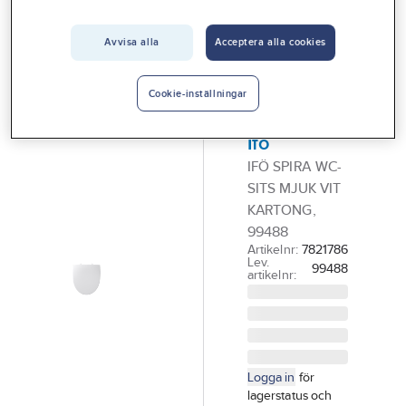
Vårt erbjudande
Avvisa alla
Acceptera alla cookies
IFÖ
Interiör
WC-sits
Handla hos oss
Spira
Cookie-inställningar
mjuksits,
Guider & inspiration
Ifö
Vanliga frågor
IFÖ SPIRA WC-
SITS MJUK VIT
KARTONG,
99488
Artikelnr:
7821786
Lev.
99488
artikelnr:
Logga in
för
lagerstatus och