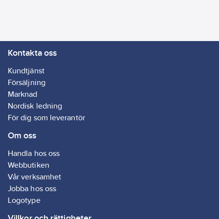
Centrumsavstånd
bultar:
155
mm
Kontakta oss
Gångjärnfäste
till sits med:
Kundtjänst
Stift insatta i
Försäljning
locket
Marknad
Material
Nordisk ledning
gångjärnsblad:
För dig som leverantör
Plast
Om oss
Med motiv:
Nej
Handla hos oss
Sits med
Webbutiken
hygienurtag:
Vår verksamhet
Nej
Jobba hos oss
Logotype
Stöldskyddsfäste:
Villkor och rättigheter