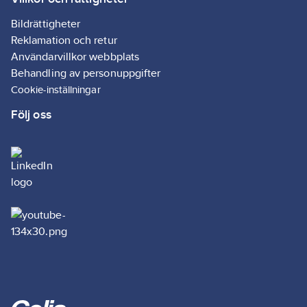
Nej
Upphöjd:
Bildrättigheter
Nej
Reklamation och retur
Buffert med
Användarvillkor webbplats
sidoklackar:
Nej
Behandling av personuppgifter
Glansvärde:
Cookie-inställningar
Övrigt
Följ oss
Lämplig för
dusch-WC:
Nej
Typ av
fastsättning:
Skruvning
RAL-
nummer:
9016
REACH
Datum:
2024-
12-19
REACH
Informationsplikt: