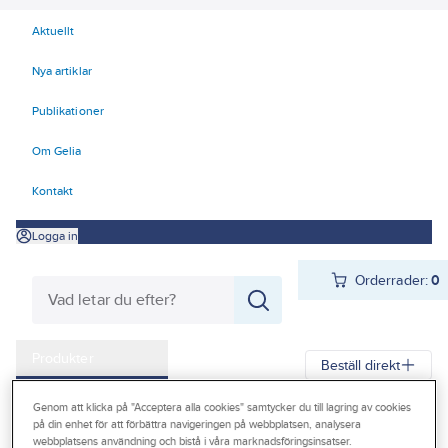
Aktuellt
Nya artiklar
Publikationer
Om Gelia
Kontakt
Logga in
Orderrader:
0
Produkter
Beställ direkt
Kampanjer
Genom att klicka på "Acceptera alla cookies" samtycker du till lagring av cookies
Gelia
Produkter
Värme & Sanitet
Bad, Dusch, WC och möbler
på din enhet för att förbättra navigeringen på webbplatsen, analysera
Outlet
webbplatsens användning och bistå i våra marknadsföringsinsatser.
Sanitetsporslin
WC-stolar/Toaletter
Tillbehör/reservdelar