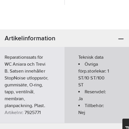
Artikelinformation
Reparationssats för
Teknisk data
WC Aniara och Trevi
Övriga
B. Satsen innehåller
förp.storlekar:
1
StopNoise utloppsrör,
ST/10 ST/100
gummisäte, O-ring,
ST
tapp, ventilnål,
Reservdel:
membran,
Ja
planpackning. Plast.
Tillbehör:
Artikelnr:
7925771
Nej
Lev.
Typ av
Z100014001
artikelnr:
tillbehör/reservdel: