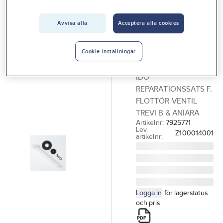
Vårt erbjudande
Avvisa alla
Acceptera alla cookies
IDO
Interiör
Reparationssats
Handla hos oss
för WC Aniara,
Cookie-inställningar
Trevi B, Ido
Guider & inspiration
IDO
Vanliga frågor
REPARATIONSSATS F.
FLOTTÖR VENTIL
TREVI B & ANIARA
Artikelnr:
7925771
Lev.
Z100014001
artikelnr:
Logga in
för lagerstatus
och pris