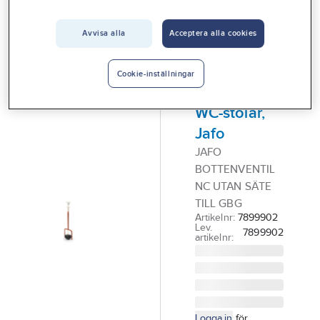
Vårt erbjudande
Avvisa alla
Acceptera alla cookies
JAFO
Interiör
Bottenventil
Handla hos oss
NC till
Cookie-inställningar
Gustavsberg
Guider & inspiration
WC-stolar,
Vanliga frågor
Jafo
JAFO
BOTTENVENTIL
NC UTAN SÄTE
TILL GBG
Artikelnr:
7899902
Lev.
7899902
artikelnr:
Logga in
för