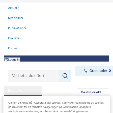
Aktuellt
Nya artiklar
Publikationer
Om Gelia
Kontakt
Logga in
Orderrader:
0
Produkter
Beställ direkt
Kampanjer
Genom att klicka på "Acceptera alla cookies" samtycker du till lagring av cookies
Gelia
Produkter
Värme & Sanitet
Bad, Dusch, WC och möbler
på din enhet för att förbättra navigeringen på webbplatsen, analysera
Outlet
webbplatsens användning och bistå i våra marknadsföringsinsatser.
Sanitetsporslin
WC-stolar/Toaletter
Tillbehör/reservdelar