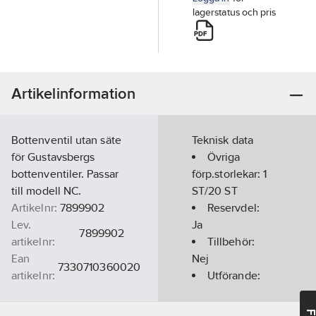
lagerstatus och pris
Artikelinformation
Bottenventil utan säte
Teknisk data
för Gustavsbergs
Övriga
bottenventiler. Passar
förp.storlekar:
1
till modell NC.
ST/20 ST
Artikelnr:
7899902
Reservdel:
Lev.
Ja
7899902
artikelnr:
Tillbehör:
Ean
Nej
7330710360020
artikelnr:
Utförande:
Materialklass
PDL10B
Bottenventil
NC utan säte