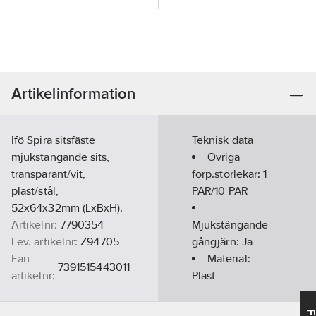
Artikelinformation
Ifö Spira sitsfäste
Teknisk data
mjukstängande sits,
Övriga
transparant/vit,
förp.storlekar:
1
plast/stål,
PAR/10 PAR
52x64x32mm (LxBxH).
Artikelnr:
7790354
Mjukstängande
Lev. artikelnr:
Z94705
gångjärn:
Ja
Ean
Material:
7391515443011
artikelnr:
Plast
Materialklass
PDL12B
REACH
Datum:
2021-