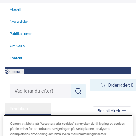
Aktuellt
Nya artiklar
Publikationer
Om Gelia
Kontakt
Logga in
Orderrader:
0
Produkter
Beställ direkt
Kampanjer
Genom att klicka på "Acceptera alla cookies" samtycker du till lagring av cookies
Gelia
Produkter
Värme & Sanitet
Bad, Dusch, WC och möbler
på din enhet för att förbättra navigeringen på webbplatsen, analysera
Outlet
webbplatsens användning och bistå i våra marknadsföringsinsatser.
Sanitetsporslin
WC-stolar/Toaletter
Tillbehör/reservdelar