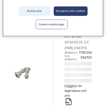
Vårt erbjudande
Avvisa alla
Acceptera alla cookies
IFÖ
Interiör
Sitsfäste
Handla hos oss
Spira S-C,
Cookie-inställningar
Ifö
Guider & inspiration
IFÖ SPIRA
Vanliga frågor
SITSFÄSTE S-C
(PAR) Z94705
Artikelnr:
7790354
Lev.
Z94705
artikelnr:
Logga in
för
lagerstatus och
pris