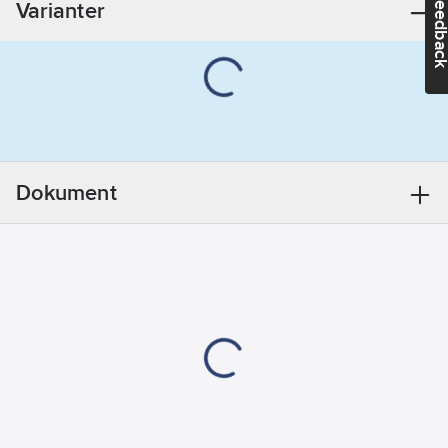
Feedba
Varianter
Övrigt
Mått
gänganslutning
utlopp (tum):
1/2"
Anslutning
tillopp:
Utvändig gänga
Dokument
Utloppsmunstycke:
Utvändig gänga
Diameter
väggenomföring:
18
Med
väggplatta:
Ja
Manövrering:
Nyckel