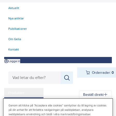
Aktuellt
Nya artiklar
Publikationer
Om Gelia
Kontakt
Logga in
Orderrader:
0
Produkter
Beställ direkt
Kampanjer
Genom att klicka på "Acceptera alla cookies" samtycker du till lagring av cookies
Gelia
Produkter
Värme & Sanitet
Bad, Dusch, WC och möbler
på din enhet för att förbättra navigeringen på webbplatsen, analysera
Outlet
webbplatsens användning och bistå i våra marknadsföringsinsatser.
Sanitetsarmatur
Vattenutkastare