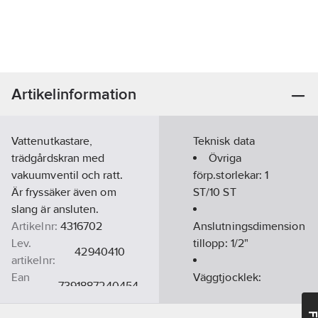
Artikelinformation
Vattenutkastare,
Teknisk data
trädgårdskran med
Övriga
vakuumventil och ratt.
förp.storlekar:
1
Är fryssäker även om
ST/10 ST
slang är ansluten.
Artikelnr:
4316702
Anslutningsdimension
Lev.
tillopp:
1/2"
42940410
artikelnr:
Ean
Väggtjocklek:
7391887240454
artikelnr:
50-400
mm
Materialklass
PCP30B
Material: