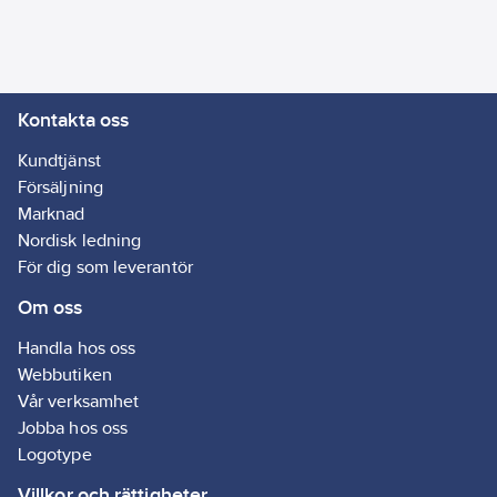
Automatisk
dränering:
Ja
Ytskydd:
Förkromad
Kontakta oss
Återströmningsskydd
Kundtjänst
(EN 1717):
EB
Försäljning
Separat
Marknad
spindelgenomföring:
Nordisk ledning
Nej
För dig som leverantör
Flödesklass:
Om oss
Ingen
REACH
Handla hos oss
Datum:
2021-11-
Webbutiken
23
Vår verksamhet
REACH -
Jobba hos oss
Innehåller
Logotype
kandidatämnen:
Villkor och rättigheter