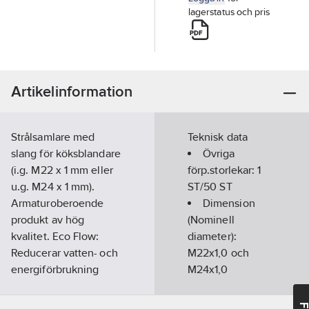
lagerstatus och pris
Artikelinformation
Strålsamlare med
Teknisk data
slang för köksblandare
Övriga
(i.g. M22 x 1 mm eller
förp.storlekar:
1
u.g. M24 x 1 mm).
ST/50 ST
Armaturoberoende
Dimension
produkt av hög
(Nominell
kvalitet. Eco Flow:
diameter):
Reducerar vatten- och
M22x1,0 och
energiförbrukning
M24x1,0
med upp till 60% med
Justerbar:
Ja
utmärkt