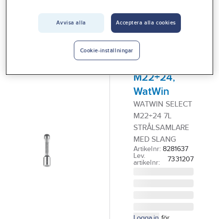
Vårt erbjudande
Avvisa alla
Acceptera alla cookies
WATWIN
Interiör
Strålsamlare
Handla hos oss
med slang
Cookie-inställningar
Select
Guider & inspiration
M22+24,
Vanliga frågor
WatWin
WATWIN SELECT
M22+24 7L
STRÅLSAMLARE
MED SLANG
Artikelnr:
8281637
Lev.
7331207
artikelnr:
Logga in
för