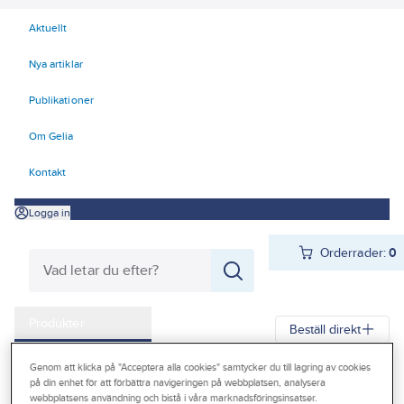
Aktuellt
Nya artiklar
Publikationer
Om Gelia
Kontakt
Logga in
Orderrader:
0
Produkter
Beställ direkt
Kampanjer
Genom att klicka på "Acceptera alla cookies" samtycker du till lagring av cookies
Gelia
Produkter
Värme & Sanitet
Bad, Dusch, WC och möbler
på din enhet för att förbättra navigeringen på webbplatsen, analysera
Outlet
webbplatsens användning och bistå i våra marknadsföringsinsatser.
Sanitetsarmatur
Strålsamlare