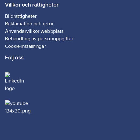
8711698844310
Villkor och rättigheter
artikelnr:
Materialklass
POH10A
Bildrättigheter
Reklamation och retur
Användarvillkor webbplats
Behandling av personuppgifter
Cookie-inställningar
Följ oss