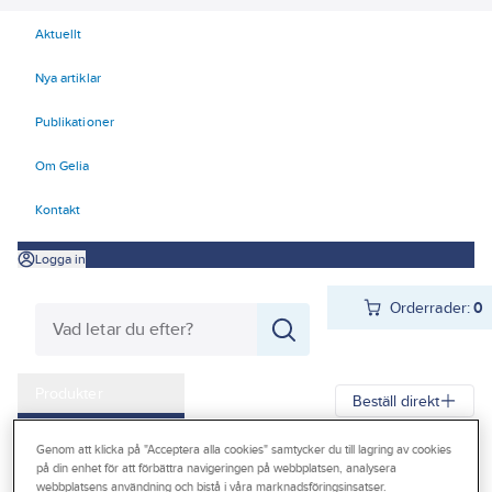
Aktuellt
Nya artiklar
Publikationer
Om Gelia
Kontakt
Logga in
Orderrader:
0
Produkter
Beställ direkt
Kampanjer
Genom att klicka på "Acceptera alla cookies" samtycker du till lagring av cookies
Gelia
Produkter
Teknisk isolering
Mineralull
Rörskålar
på din enhet för att förbättra navigeringen på webbplatsen, analysera
Outlet
webbplatsens användning och bistå i våra marknadsföringsinsatser.
Rörskålar HVAC