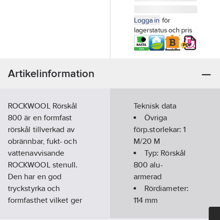
Logga in
för
lagerstatus och pris
Artikelinformation
ROCKWOOL Rörskål
Teknisk data
800 är en formfast
Övriga
rörskål tillverkad av
förp.storlekar:
1
obrännbar, fukt- och
M/20 M
vattenavvisande
Typ:
Rörskål
ROCKWOOL stenull.
800 alu-
Den har en god
armerad
tryckstyrka och
Rördiameter:
formfasthet vilket ger
114
mm
ett bra underlag för