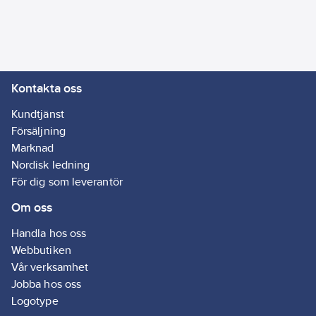
Max
servicetemperatur vid
ullsida 250°C, max
användningstemperatur
ytskikt 80°C.
Kontakta oss
Termisk konduktivitet
Kundtjänst
(λ-värde) 0,037 vid
Försäljning
50°C för utvändig
Marknad
diameter upp till 268
Nordisk ledning
mm. Termisk
För dig som leverantör
konduktivitet (λ-värde)
Om oss
0,039 vid 50°C när
den utvändiga
Handla hos oss
diametern är större än
Webbutiken
268 mm.
Vår verksamhet
Artikelnr:
47026114
Jobba hos oss
Lev. artikelnr:
99556
Logotype
Ean