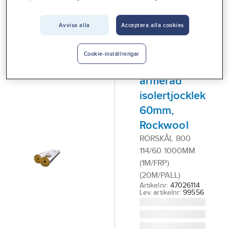
Vårt erbjudande
ROCKWOOL
Avvisa alla
Acceptera alla cookies
Interiör
Rörskål
Handla hos oss
Rockwool
Cookie-inställningar
800 alu-
Guider & inspiration
armerad
Vanliga frågor
isolertjocklek
60mm,
Rockwool
RÖRSKÅL 800
114/60 1000MM
(1M/FRP)
(20M/PALL)
Artikelnr:
47026114
Lev. artikelnr:
99556