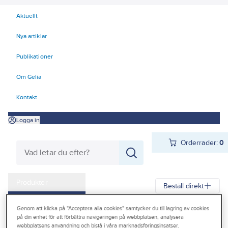
Aktuellt
Nya artiklar
Publikationer
Om Gelia
Kontakt
Logga in
Orderrader:
0
Produkter
Beställ direkt
Kampanjer
Genom att klicka på "Acceptera alla cookies" samtycker du till lagring av cookies
Gelia
Produkter
Teknisk isolering
Mineralull
Rörskålar
på din enhet för att förbättra navigeringen på webbplatsen, analysera
Outlet
webbplatsens användning och bistå i våra marknadsföringsinsatser.
Rörskålar HVAC