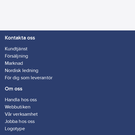
användingstemperatur:
Rörtemperatur max.
150°C. Aluminiumfolie
beklädnad 80°C
(förstärkt
Kontakta oss
aluminiumfolie).
Artikelnr:
47012020
Kundtjänst
Lev. artikelnr:
79287
Försäljning
Materialklass
POH130
Marknad
Nordisk ledning
För dig som leverantör
Om oss
Handla hos oss
Webbutiken
Vår verksamhet
Jobba hos oss
Logotype