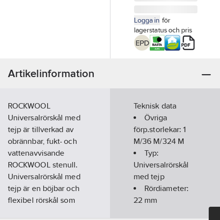
Logga in
för
lagerstatus och pris
Artikelinformation
ROCKWOOL
Teknisk data
Universalrörskål med
Övriga
tejp är tillverkad av
förp.storlekar:
1
obrännbar, fukt- och
M/36 M/324 M
vattenavvisande
Typ:
ROCKWOOL stenull.
Universalrörskål
Universalrörskål med
med tejp
tejp är en böjbar och
Rördiameter:
flexibel rörskål som
22
mm
innebär ett enkelt och