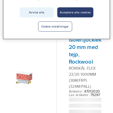
Vårt erbjudande
ROCKWOOL
Avvisa alla
Acceptera alla cookies
Interiör
Rörskål
Handla hos oss
Rockwool
Cookie-inställningar
Flex
Guider & inspiration
isolertjocklek
Vanliga frågor
20 mm med
tejp,
Rockwool
RÖRSKÅL FLEX
22/20 1000MM
(36M/FRP)
(324M/PALL)
Artikelnr:
47012020
Lev. artikelnr:
79287