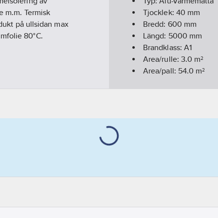
meisolering av
Typ:
Alu-Värmematta
re m.m. Termisk
Tjocklek:
40
mm
odukt på ullsidan max
Bredd:
600
mm
mfolie 80°C.
Längd:
5000
mm
Brandklass:
A1
Area/rulle:
3.0
m²
Area/pall:
54.0
m²
Max temperatur:
250
Densitet:
65
kg/m³
Rulle/pall:
18
GWP-tot (A1-A3):
12,0