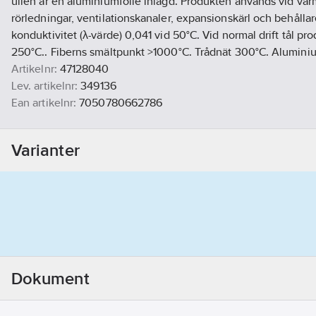
ullen är en aluminiumfolie inlagd. Produkten används vid vär
rörledningar, ventilationskanaler, expansionskärl och behålla
konduktivitet (λ-värde) 0,041 vid 50°C. Vid normal drift tål pr
250°C.. Fiberns smältpunkt >1000°C. Trådnät 300°C. Aluminiu
Artikelnr:
47128040
Lev. artikelnr:
349136
Ean artikelnr:
7050780662786
Materialklass
POH400
Varianter
Dokument