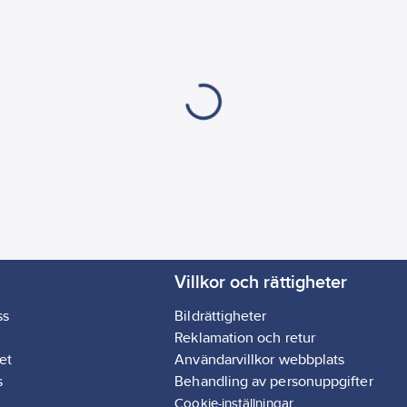
Villkor och rättigheter
ss
Bildrättigheter
Reklamation och retur
et
Användarvillkor webbplats
s
Behandling av personuppgifter
Cookie-inställningar