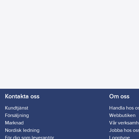
Kontakta oss
Om oss
Kundtjänst
Handla hos o
Försäljning
Webbutiken
Marknad
Vår verksamh
Nordisk ledning
Jobba hos os
För dig som leverantör
Logotype