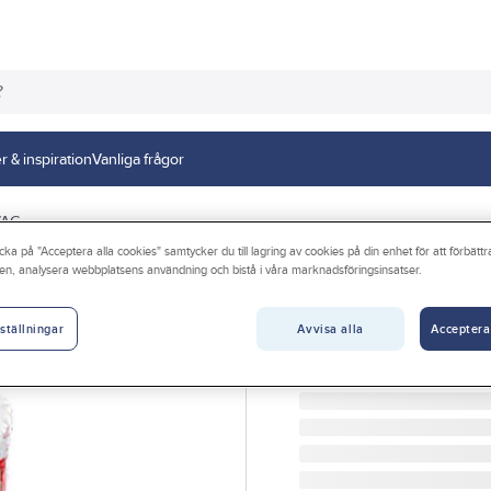
r & inspiration
Vanliga frågor
VAC
cka på "Acceptera alla cookies" samtycker du till lagring av cookies på din enhet för att förbätt
en, analysera webbplatsens användning och bistå i våra marknadsföringsinsatser.
ROCKWOOL
Alu-Värmematta
Avvisa alla
Acceptera
ställningar
ALU-VÄRMEMATTA 5000
Artikelnr:
47128040
Lev. artikelnr:
349136