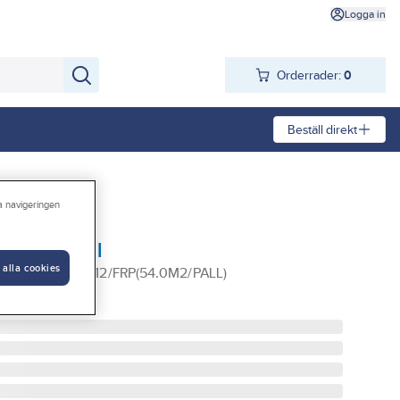
Logga in
Orderrader:
0
Beställ direkt
ra navigeringen
, Rockwool
 alla cookies
X600X40 3.0M2/FRP(54.0M2/PALL)