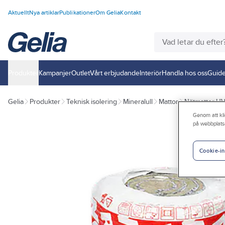
Aktuellt
Nya artiklar
Publikationer
Om Gelia
Kontakt
Produkter
Kampanjer
Outlet
Vårt erbjudande
Interiör
Handla hos oss
Guide
Gelia
Produkter
Teknisk isolering
Mineralull
Mattor
Nätmattor H
Genom att kli
på webbplats
Cookie-in