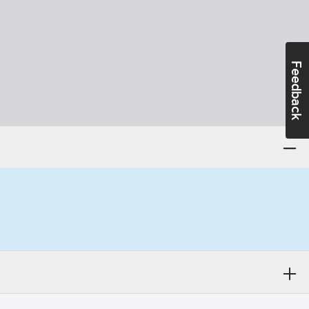
Feedback
°C
673 kgCO2e/FRP